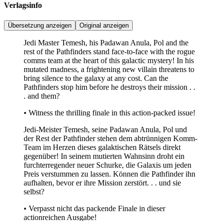
Verlagsinfo
Übersetzung anzeigen
Original anzeigen
Jedi Master Temesh, his Padawan Anula, Pol and the
rest of the Pathfinders stand face-to-face with the rogue
comms team at the heart of this galactic mystery! In his
mutated madness, a frightening new villain threatens to
bring silence to the galaxy at any cost. Can the
Pathfinders stop him before he destroys their mission . .
. and them?
• Witness the thrilling finale in this action-packed issue!
Jedi-Meister Temesh, seine Padawan Anula, Pol und
der Rest der Pathfinder stehen dem abtrünnigen Komm-
Team im Herzen dieses galaktischen Rätsels direkt
gegenüber! In seinem mutierten Wahnsinn droht ein
furchterregender neuer Schurke, die Galaxis um jeden
Preis verstummen zu lassen. Können die Pathfinder ihn
aufhalten, bevor er ihre Mission zerstört. . . und sie
selbst?
• Verpasst nicht das packende Finale in dieser
actionreichen Ausgabe!