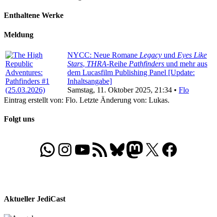
Enthaltene Werke
Meldung
NYCC: Neue Romane
Legacy
und
Eyes Like
Stars
,
THRA
-Reihe
Pathfinders
und mehr aus
dem Lucasfilm Publishing Panel [Update:
Inhaltsangabe]
Samstag, 11. Oktober 2025, 21:34 •
Flo
Eintrag erstellt von: Flo. Letzte Änderung von: Lukas.
Folgt uns
WhatsApp
Folgt uns auf Instagram
Besucht unseren YouTube-Kanal
RSS-Feed
Bluesky
Folgt uns auf Mastodon
X
Folgt uns auf Face
Aktueller JediCast