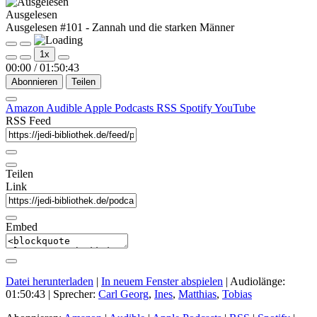
Ausgelesen
Ausgelesen #101 - Zannah und die starken Männer
Play
Pause
1x
Episode
Episode
00:00
/
01:50:43
Abonnieren
Teilen
Amazon
Audible
Apple Podcasts
RSS
Spotify
YouTube
RSS Feed
Teilen
Link
Embed
Datei herunterladen
|
In neuem Fenster abspielen
|
Audiolänge:
01:50:43
| Sprecher:
Carl Georg
,
Ines
,
Matthias
,
Tobias