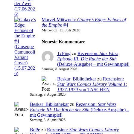
Marvel-Mittwoch:
Galaxy’s Edge: Echoes of
the Empire
#4
Mittwoch, 15. Juli 2026
Neueste Kommentare
TcPing
zu
Rezension:
Star Wars
Episode III: Die Rache der Sith
(Deluxe-Ausgabe) – mit Gewinnspiel!
Samstag, 8. August 2026
Beskar_Bibliothekar
zu
Rezension:
Star Wars Comics Library Volume 1:
1977-1979
von TASCHEN
Samstag, 8. August 2026
Beskar_Bibliothekar
zu
Rezension:
Star Wars
Episode III: Die Rache der Sith
(Deluxe-Ausgabe) –
mit Gewinnspiel!
Samstag, 8. August 2026
BePe
zu
Rezension:
Star Wars Comics Library