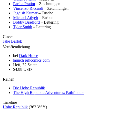
Partha Pratim
– Zeichnungen
Vincenzo Riccardi
– Zeichnungen
Jagdish Kumar
– Tusche
Michael Atiyeh
– Farben
Bobby Bradford
– Lettering
Tyler Smith
– Lettering
Cover
Jake Bartok
Veröffentlichung
bei
Dark Horse
launch
prhcomics.com
Heft, 32 Seiten
$4,99 USD
Reihen
Die Hohe Republik
The High Republic Adventures: Pathfinders
Timeline
Hohe Republik
(362 VSY)