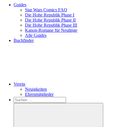
Guides
Star Wars Comics FAQ
Die Hohe Republik Phase I
Die Hohe Republik Phase II
Die Hohe Republik Phase III
Kanon-Romane für Neulinge
Alle Guides
Buchfinder
Verein
Neuigkeiten
Ehrenmitglieder
Search
Suchen
nach: