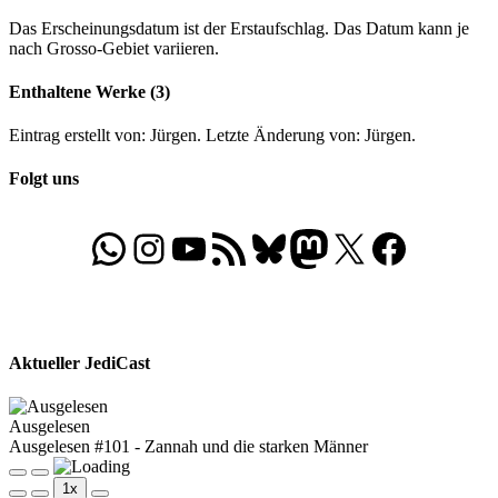
Das Erscheinungsdatum ist der Erstaufschlag. Das Datum kann je
nach Grosso-Gebiet variieren.
Enthaltene Werke (3)
Eintrag erstellt von: Jürgen. Letzte Änderung von: Jürgen.
Folgt uns
WhatsApp
Folgt uns auf Instagram
Besucht unseren YouTube-Kanal
RSS-Feed
Bluesky
Folgt uns auf Mastodon
X
Folgt uns auf Face
Aktueller JediCast
Ausgelesen
Ausgelesen #101 - Zannah und die starken Männer
Play
Pause
1x
Episode
Episode