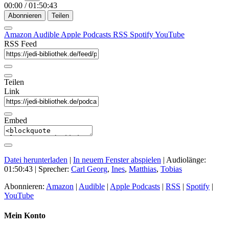
00:00
/
01:50:43
Abonnieren
Teilen
Amazon
Audible
Apple Podcasts
RSS
Spotify
YouTube
RSS Feed
Teilen
Link
Embed
Datei herunterladen
|
In neuem Fenster abspielen
|
Audiolänge:
01:50:43
| Sprecher:
Carl Georg
,
Ines
,
Matthias
,
Tobias
Abonnieren:
Amazon
|
Audible
|
Apple Podcasts
|
RSS
|
Spotify
|
YouTube
Mein Konto