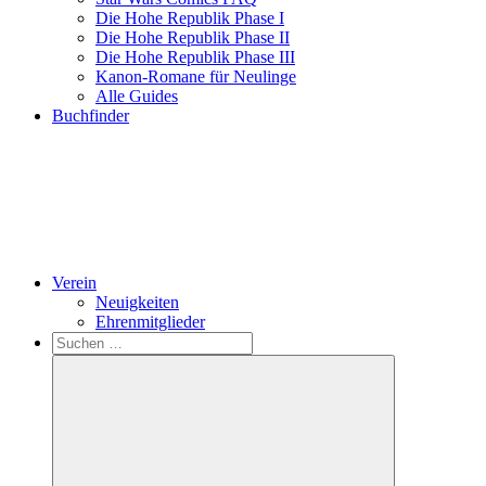
Die Hohe Republik Phase I
Die Hohe Republik Phase II
Die Hohe Republik Phase III
Kanon-Romane für Neulinge
Alle Guides
Buchfinder
Verein
Neuigkeiten
Ehrenmitglieder
Search
Suchen
nach: