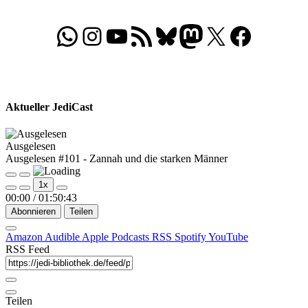
WhatsApp
Folgt uns auf Instagram
Besucht unseren YouTube-Kanal
RSS-Feed
Bluesky
Folgt uns auf Mastodon
X
Folgt uns auf Face
Aktueller JediCast
Ausgelesen
Ausgelesen #101 - Zannah und die starken Männer
Play
Pause
1x
Episode
Episode
00:00
/
01:50:43
Abonnieren
Teilen
Amazon
Audible
Apple Podcasts
RSS
Spotify
YouTube
RSS Feed
Teilen