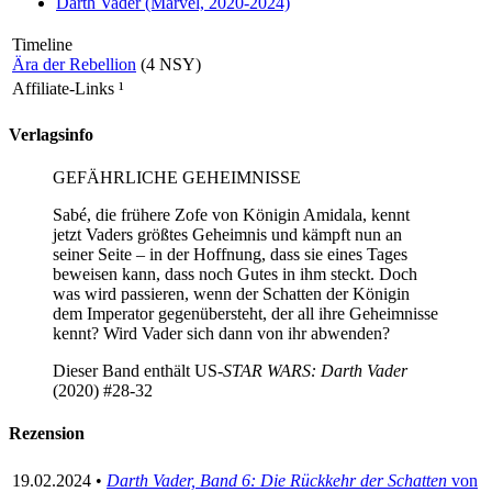
Darth Vader (Marvel, 2020-2024)
Timeline
Ära der Rebellion
(4 NSY)
Affiliate-Links
¹
Verlagsinfo
GEFÄHRLICHE GEHEIMNISSE
Sabé, die frühere Zofe von Königin Amidala, kennt
jetzt Vaders größtes Geheimnis und kämpft nun an
seiner Seite – in der Hoffnung, dass sie eines Tages
beweisen kann, dass noch Gutes in ihm steckt. Doch
was wird passieren, wenn der Schatten der Königin
dem Imperator gegenübersteht, der all ihre Geheimnisse
kennt? Wird Vader sich dann von ihr abwenden?
Dieser Band enthält US-
STAR WARS: Darth Vader
(2020) #28-32
Rezension
19.02.2024 •
Darth Vader, Band 6: Die Rückkehr der Schatten
von