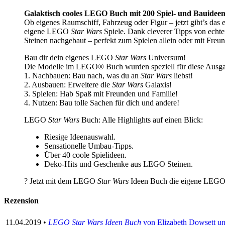
Galaktisch cooles LEGO Buch mit 200 Spiel- und Bauideen
Ob eigenes Raumschiff, Fahrzeug oder Figur – jetzt gibt’s 
eigene LEGO
Star Wars
Spiele. Dank cleverer Tipps von echt
Steinen nachgebaut – perfekt zum Spielen allein oder mit Freun
Bau dir dein eigenes LEGO
Star Wars
Universum!
Die Modelle im LEGO® Buch wurden speziell für diese Ausgabe e
1. Nachbauen: Bau nach, was du an
Star Wars
liebst!
2. Ausbauen: Erweitere die
Star Wars
Galaxis!
3. Spielen: Hab Spaß mit Freunden und Familie!
4. Nutzen: Bau tolle Sachen für dich und andere!
LEGO
Star Wars
Buch: Alle Highlights auf einen Blick:
Riesige Ideenauswahl.
Sensationelle Umbau-Tipps.
Über 40 coole Spielideen.
Deko-Hits und Geschenke aus LEGO Steinen.
? Jetzt mit dem LEGO
Star Wars
Ideen Buch die eigene LEG
Rezension
11.04.2019 •
LEGO Star Wars Ideen Buch
von Elizabeth Dowsett u