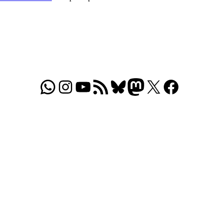
WhatsApp
Folgt uns auf Instagram
Besucht unseren YouTube-Kanal
RSS-Feed
Bluesky
Folgt uns auf Mastodon
X
Folgt uns auf Face