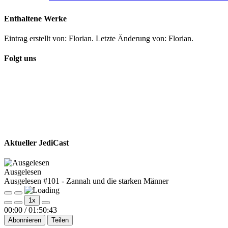
Enthaltene Werke
Eintrag erstellt von: Florian. Letzte Änderung von: Florian.
Folgt uns
Aktueller JediCast
Ausgelesen
Ausgelesen #101 - Zannah und die starken Männer
Play
Pause
1x
Episode
Episode
00:00
/
01:50:43
Abonnieren
Teilen