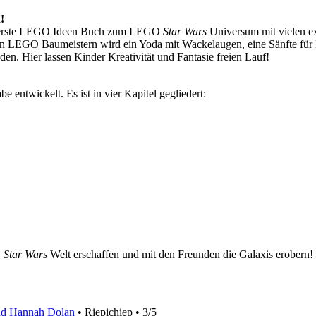
!
das erste LEGO Ideen Buch zum LEGO
Star Wars
Universum mit vielen ex
en LEGO Baumeistern wird ein Yoda mit Wackelaugen, eine Sänfte für D
den. Hier lassen Kinder Kreativität und Fantasie freien Lauf!
ntwickelt. Es ist in vier Kapitel gegliedert:
O
Star Wars
Welt erschaffen und mit den Freunden die Galaxis erobern!
nd Hannah Dolan
• Riepichiep • 3/5