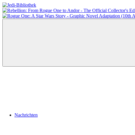
Zum
Inhalt
Jedi-
Das
springen
Bibliothek
Portal
für
Star
Wars-
Literatur
Menü
Nachrichten