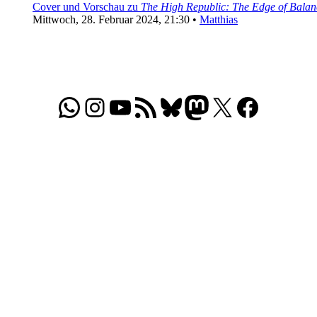
Cover und Vorschau zu
The High Republic: The Edge of Balanc
Mittwoch, 28. Februar 2024, 21:30 •
Matthias
WhatsApp
Folgt uns auf Instagram
Besucht unseren YouTube-Kanal
RSS-Feed
Bluesky
Folgt uns auf Mastodon
X
Folgt uns auf Face