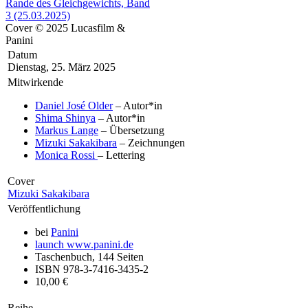
Cover © 2025 Lucasfilm &
Panini
Datum
Dienstag, 25. März 2025
Mitwirkende
Daniel José Older
– Autor*in
Shima Shinya
– Autor*in
Markus Lange
– Übersetzung
Mizuki Sakakibara
– Zeichnungen
Monica Rossi
– Lettering
Cover
Mizuki Sakakibara
Veröffentlichung
bei
Panini
launch
www.panini.de
Taschenbuch, 144 Seiten
ISBN 978-3-7416-3435-2
10,00 €
Reihe