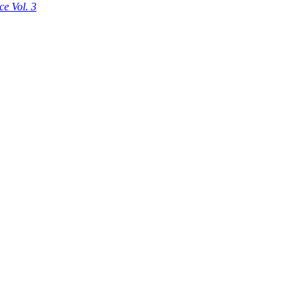
e Vol. 3
book