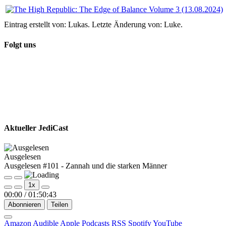
Eintrag erstellt von: Lukas. Letzte Änderung von: Luke.
Folgt uns
Aktueller JediCast
Ausgelesen
Ausgelesen #101 - Zannah und die starken Männer
Play
Pause
1x
Episode
Episode
00:00
/
01:50:43
Abonnieren
Teilen
Amazon
Audible
Apple Podcasts
RSS
Spotify
YouTube