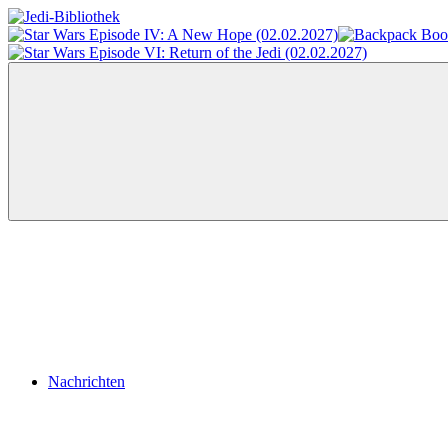
Zum
Inhalt
Jedi-
Das
springen
Bibliothek
Portal
für
Star
Wars-
Literatur
Menü
Nachrichten