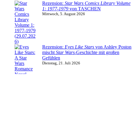
Rezension:
Star Wars Comics Library Volume
1: 1977-1979
von TASCHEN
Mittwoch, 5. August 2026
Rezension:
Eyes Like Stars
von Ashley Poston
mischt
Star Wars
-Geschichte mit großen
Gefühlen
Dienstag, 21. Juli 2026
Rezension:
Darth Bane 2: Die Regel der Zwei
schafft Zweierlei – mit Gewinnspiel!
Sonntag, 19. Juli 2026
Marvel-Mittwoch:
Galaxy’s Edge: Echoes of
the Empire
#4
Mittwoch, 15. Juli 2026