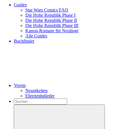
Guides
Star Wars Comics FAQ
Die Hohe Republik Phase I
Die Hohe Republik Phase II
Die Hohe Republik Phase III
Kanon-Romane für Neulinge
Alle Guides
Buchfinder
Verein
Neuigkeiten
Ehrenmitglieder
Search
Suchen
nach: