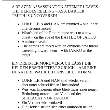
A BRAZEN ASSASSINATION ATTEMPT LEAVES
THE HEROES REELING – AS A DARKER
TRUTH IS UNCOVERED!
LUKE, LEIA and HAN are reunited – but under
dire circumstances!
What’s left of the Empire must react to a new
threat – on the eve of the BATTLE OF JAKKU!
A traitor revealed!
The heroes are faced with an ominous new threat
careening toward them – with JAKKU as the
target!
EIN DREISTER MORDVERSUCH LÄSST DIE
HELDEN ERSCHÜTTERT ZURÜCK – ALS EINE
DUNKLERE WAHRHEIT ANS LICHT KOMMT!
LUKE, LEIA und HAN sind wieder vereint –
aber unter schrecklichen Umständen!
Was vom Imperium übrig blieb muss einer neuen
Bedrohung trotzen – am Vorabend der
SCHLACHT VON JAKKU!
Ein Verräter wird entlarvt!
Die Helden stellen sich einer ominösen neuen