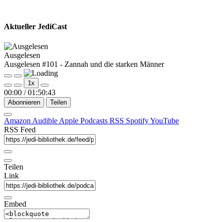
Aktueller JediCast
Ausgelesen
Ausgelesen #101 - Zannah und die starken Männer
Play
Pause
1x
Episode
Episode
00:00
/
01:50:43
Abonnieren
Teilen
Amazon
Audible
Apple Podcasts
RSS
Spotify
YouTube
RSS Feed
Teilen
Link
Embed