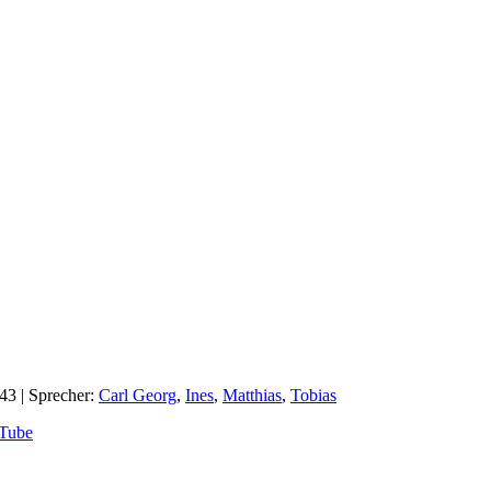
:43
| Sprecher:
Carl Georg
,
Ines
,
Matthias
,
Tobias
Tube