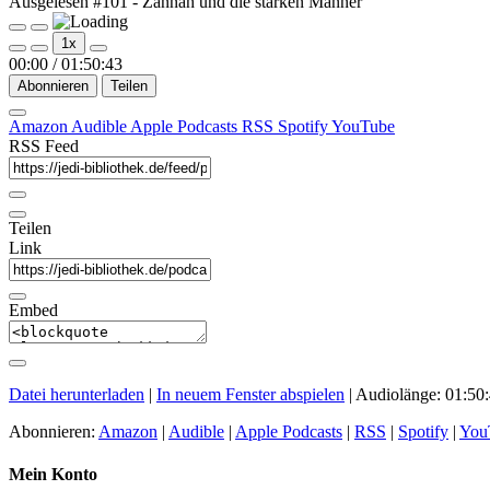
Ausgelesen #101 - Zannah und die starken Männer
Play
Pause
1x
Episode
Episode
00:00
/
01:50:43
Abonnieren
Teilen
Amazon
Audible
Apple Podcasts
RSS
Spotify
YouTube
RSS Feed
Teilen
Link
Embed
Datei herunterladen
|
In neuem Fenster abspielen
|
Audiolänge: 01:50
Abonnieren:
Amazon
|
Audible
|
Apple Podcasts
|
RSS
|
Spotify
|
You
Mein Konto