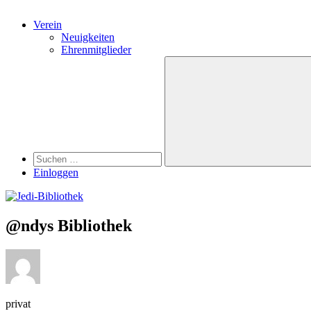
Verein
Neuigkeiten
Ehrenmitglieder
Search
Suchen
nach:
Suchen
Einloggen
@ndys Bibliothek
privat