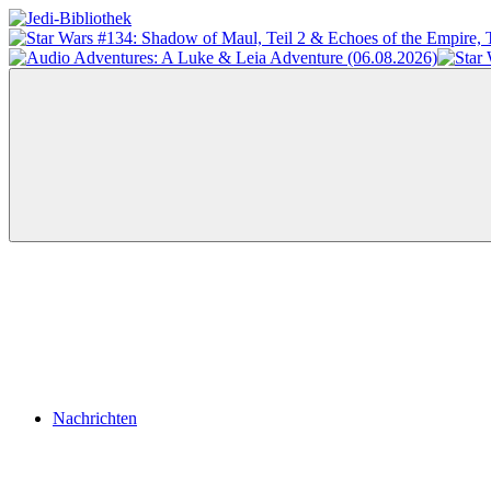
Zum
Inhalt
Jedi-
Das
springen
Bibliothek
Portal
für
Star
Wars-
Literatur
Menü
Nachrichten