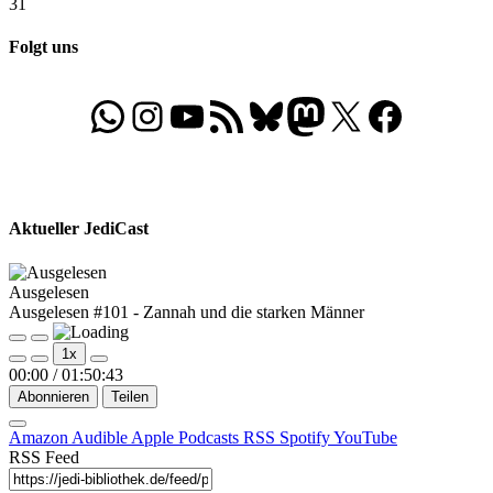
31
Folgt uns
WhatsApp
Folgt uns auf Instagram
Besucht unseren YouTube-Kanal
RSS-Feed
Bluesky
Folgt uns auf Mastodon
X
Folgt uns auf Face
Aktueller JediCast
Ausgelesen
Ausgelesen #101 - Zannah und die starken Männer
Play
Pause
1x
Episode
Episode
00:00
/
01:50:43
Abonnieren
Teilen
Amazon
Audible
Apple Podcasts
RSS
Spotify
YouTube
RSS Feed