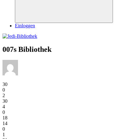
Suchen
Einloggen
007s Bibliothek
30
0
2
30
4
0
18
14
0
1