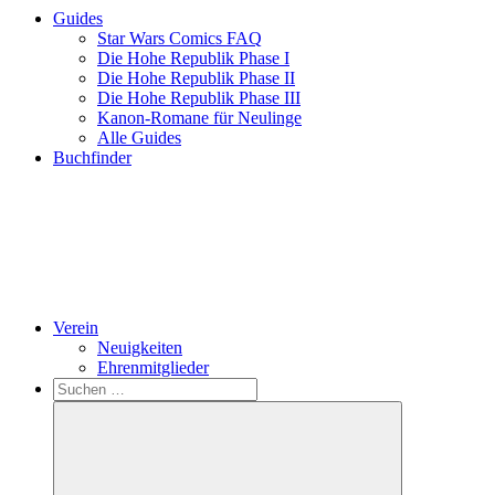
Guides
Star Wars Comics FAQ
Die Hohe Republik Phase I
Die Hohe Republik Phase II
Die Hohe Republik Phase III
Kanon-Romane für Neulinge
Alle Guides
Buchfinder
Verein
Neuigkeiten
Ehrenmitglieder
Search
Suchen
nach: