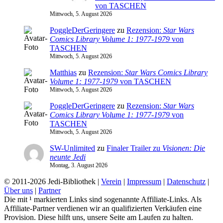
von TASCHEN
Mittwoch, 5. August 2026
PoggleDerGeringere
zu
Rezension:
Star Wars
Comics Library Volume 1: 1977-1979
von
TASCHEN
Mittwoch, 5. August 2026
Matthias
zu
Rezension:
Star Wars Comics Library
Volume 1: 1977-1979
von TASCHEN
Mittwoch, 5. August 2026
PoggleDerGeringere
zu
Rezension:
Star Wars
Comics Library Volume 1: 1977-1979
von
TASCHEN
Mittwoch, 5. August 2026
SW-Unlimited
zu
Finaler Trailer zu
Visionen: Die
neunte Jedi
Montag, 3. August 2026
© 2011-2026 Jedi-Bibliothek |
Verein
|
Impressum
|
Datenschutz
|
Über uns
|
Partner
Die mit ¹ markierten Links sind sogenannte Affiliate-Links. Als
Affiliate-Partner verdienen wir an qualifizierten Verkäufen eine
Provision. Diese hilft uns, unsere Seite am Laufen zu halten.