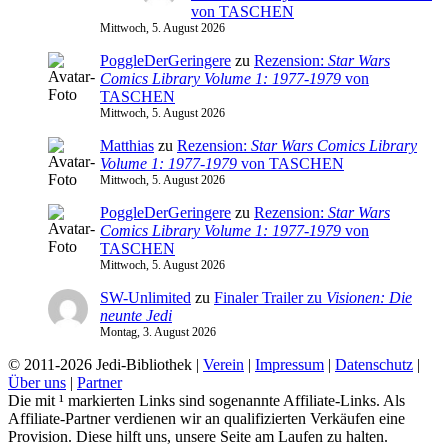
von TASCHEN
Mittwoch, 5. August 2026
PoggleDerGeringere
zu
Rezension:
Star Wars
Comics Library Volume 1: 1977-1979
von
TASCHEN
Mittwoch, 5. August 2026
Matthias
zu
Rezension:
Star Wars Comics Library
Volume 1: 1977-1979
von TASCHEN
Mittwoch, 5. August 2026
PoggleDerGeringere
zu
Rezension:
Star Wars
Comics Library Volume 1: 1977-1979
von
TASCHEN
Mittwoch, 5. August 2026
SW-Unlimited
zu
Finaler Trailer zu
Visionen: Die
neunte Jedi
Montag, 3. August 2026
© 2011-2026 Jedi-Bibliothek |
Verein
|
Impressum
|
Datenschutz
|
Über uns
|
Partner
Die mit ¹ markierten Links sind sogenannte Affiliate-Links. Als
Affiliate-Partner verdienen wir an qualifizierten Verkäufen eine
Provision. Diese hilft uns, unsere Seite am Laufen zu halten.