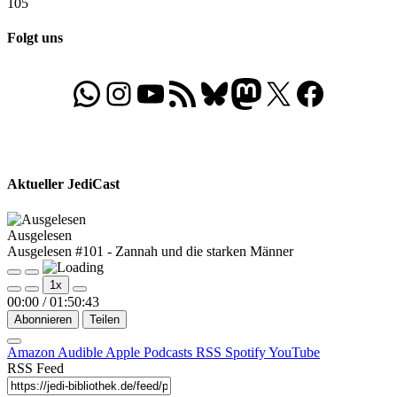
105
Folgt uns
WhatsApp
Folgt uns auf Instagram
Besucht unseren YouTube-Kanal
RSS-Feed
Bluesky
Folgt uns auf Mastodon
X
Folgt uns auf Face
Aktueller JediCast
Ausgelesen
Ausgelesen #101 - Zannah und die starken Männer
Play
Pause
1x
Episode
Episode
00:00
/
01:50:43
Abonnieren
Teilen
Amazon
Audible
Apple Podcasts
RSS
Spotify
YouTube
RSS Feed