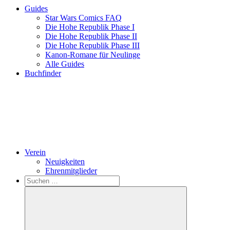
Guides
Star Wars Comics FAQ
Die Hohe Republik Phase I
Die Hohe Republik Phase II
Die Hohe Republik Phase III
Kanon-Romane für Neulinge
Alle Guides
Buchfinder
Verein
Neuigkeiten
Ehrenmitglieder
Search
Suchen
nach: