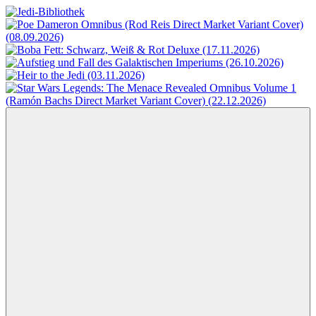
Zum
Inhalt
Jedi-
Das
springen
Bibliothek
Portal
für
Star
Wars-
Literatur
Menü