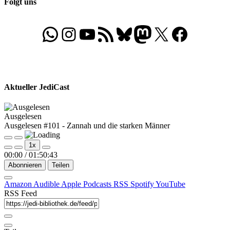
Folgt uns
WhatsApp
Folgt uns auf Instagram
Besucht unseren YouTube-Kanal
RSS-Feed
Bluesky
Folgt uns auf Mastodon
X
Folgt uns auf Face
Aktueller JediCast
Ausgelesen
Ausgelesen #101 - Zannah und die starken Männer
Play
Pause
1x
Episode
Episode
00:00
/
01:50:43
Abonnieren
Teilen
Amazon
Audible
Apple Podcasts
RSS
Spotify
YouTube
RSS Feed