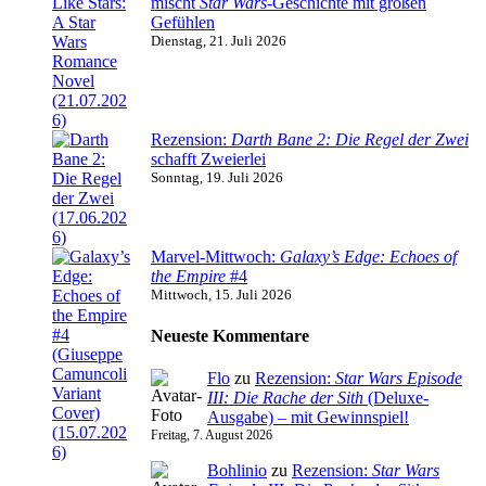
mischt
Star Wars
-Geschichte mit großen
Gefühlen
Dienstag, 21. Juli 2026
Rezension:
Darth Bane 2: Die Regel der Zwei
schafft Zweierlei
Sonntag, 19. Juli 2026
Marvel-Mittwoch:
Galaxy’s Edge: Echoes of
the Empire
#4
Mittwoch, 15. Juli 2026
Neueste Kommentare
Flo
zu
Rezension:
Star Wars Episode
III: Die Rache der Sith
(Deluxe-
Ausgabe) – mit Gewinnspiel!
Freitag, 7. August 2026
Bohlinio
zu
Rezension:
Star Wars