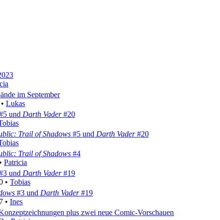
2023
cia
bände im September
 •
Lukas
#5 und
Darth Vader
#20
Tobias
blic: Trail of Shadows
#5 und
Darth Vader
#20
Tobias
blic: Trail of Shadows
#4
 •
Patricia
#3 und
Darth Vader
#19
0 •
Tobias
adows
#3 und
Darth Vader
#19
7 •
Ines
Konzeptzeichnungen plus zwei neue Comic-Vorschauen