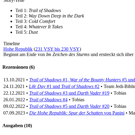
Story-Teile
Teil 1:
Trail of Shadows
Teil 2:
Way Down Deep in the Dark
Teil 3:
Cold Comfort
Teil 4:
Whatever It Takes
Teil 5:
Dust
Timeline
Hohe Republik
(
231 VSY bis 230 VSY
)
Beginnt am Ende von
Im Zeichen des Sturms
und erstreckt sich über
Rezensionen (6)
13.10.2021 •
Trail of Shadows
#1,
War of the Bounty Hunters
#5 un
24.11.2021 •
Life Day
#1 und
Trail of Shadows
#2
• Team Jedi-Bibli
22.12.2021 •
Trail of Shadows
#3 und
Darth Vader
#19
• Tobias
26.01.2022 •
Trail of Shadows
#4
• Tobias
09.02.2022 •
Trail of Shadows
#5 und
Darth Vader
#20
• Tobias
07.09.2023 •
Die Hohe Republik: Spur der Schatten
von Panini
• Ma
Ausgaben (10)