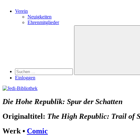
Verein
Neuigkeiten
Ehrenmitglieder
Search
Suchen
nach:
Suchen
Einloggen
Die Hohe Republik: Spur der Schatten
Originaltitel:
The High Republic: Trail of
Werk •
Comic