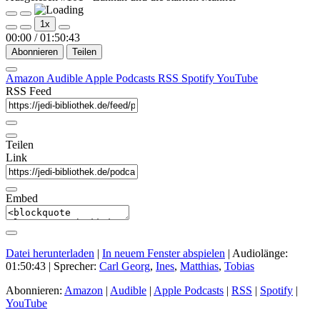
Play
Pause
1x
Episode
Episode
00:00
/
01:50:43
Abonnieren
Teilen
Amazon
Audible
Apple Podcasts
RSS
Spotify
YouTube
RSS Feed
Teilen
Link
Embed
Datei herunterladen
|
In neuem Fenster abspielen
|
Audiolänge:
01:50:43
| Sprecher:
Carl Georg
,
Ines
,
Matthias
,
Tobias
Abonnieren:
Amazon
|
Audible
|
Apple Podcasts
|
RSS
|
Spotify
|
YouTube