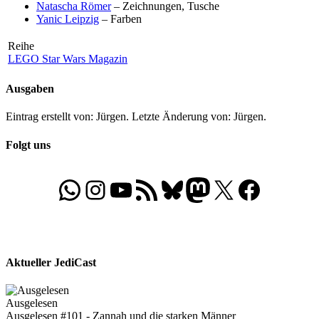
Natascha Römer
– Zeichnungen, Tusche
Yanic Leipzig
– Farben
Reihe
LEGO Star Wars Magazin
Ausgaben
Eintrag erstellt von: Jürgen. Letzte Änderung von: Jürgen.
Folgt uns
WhatsApp
Folgt uns auf Instagram
Besucht unseren YouTube-Kanal
RSS-Feed
Bluesky
Folgt uns auf Mastodon
X
Folgt uns auf Face
Aktueller JediCast
Ausgelesen
Ausgelesen #101 - Zannah und die starken Männer