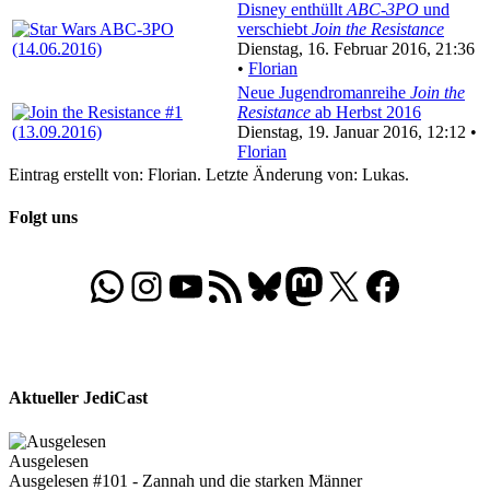
Disney enthüllt
ABC-3PO
und
verschiebt
Join the Resistance
Dienstag, 16. Februar 2016, 21:36
•
Florian
Neue Jugendromanreihe
Join the
Resistance
ab Herbst 2016
Dienstag, 19. Januar 2016, 12:12 •
Florian
Eintrag erstellt von: Florian. Letzte Änderung von: Lukas.
Folgt uns
WhatsApp
Folgt uns auf Instagram
Besucht unseren YouTube-Kanal
RSS-Feed
Bluesky
Folgt uns auf Mastodon
X
Folgt uns auf Face
Aktueller JediCast
Ausgelesen
Ausgelesen #101 - Zannah und die starken Männer