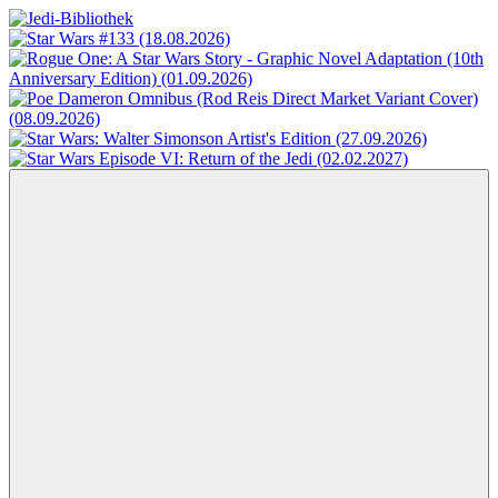
Zum
Inhalt
Jedi-
Das
springen
Bibliothek
Portal
für
Star
Wars-
Literatur
Menü