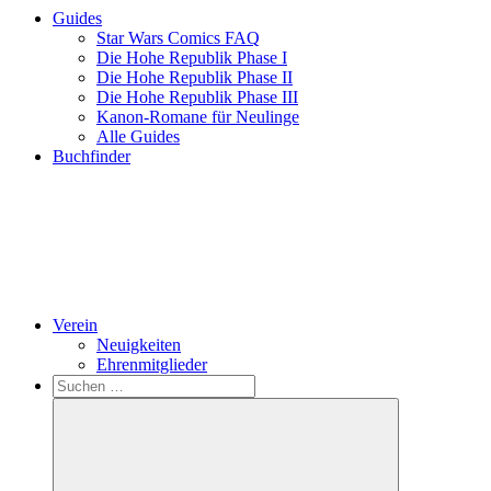
Guides
Star Wars Comics FAQ
Die Hohe Republik Phase I
Die Hohe Republik Phase II
Die Hohe Republik Phase III
Kanon-Romane für Neulinge
Alle Guides
Buchfinder
Verein
Neuigkeiten
Ehrenmitglieder
Search
Suchen
nach: