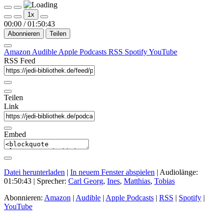
Play
Pause
1x
Episode
Episode
00:00
/
01:50:43
Abonnieren
Teilen
Amazon
Audible
Apple Podcasts
RSS
Spotify
YouTube
RSS Feed
Teilen
Link
Embed
Datei herunterladen
|
In neuem Fenster abspielen
|
Audiolänge:
01:50:43
| Sprecher:
Carl Georg
,
Ines
,
Matthias
,
Tobias
Abonnieren:
Amazon
|
Audible
|
Apple Podcasts
|
RSS
|
Spotify
|
YouTube