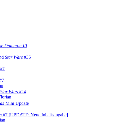
oe Dameron III
nd
Star Wars
#35
#7
#7
an
Star Wars
#24
Florian
ds
-Mini-Update
n
#7 [UPDATE: Neue Inhaltsangabe]
ian