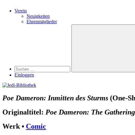
Verein
Neuigkeiten
Ehrenmitglieder
Search
Suchen
nach:
Suchen
Einloggen
Poe Dameron: Inmitten des Sturms
(One-Sh
Originaltitel:
Poe Dameron: The Gathering
Werk •
Comic