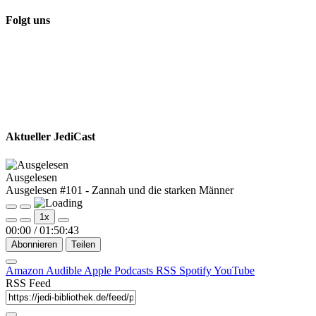
Folgt uns
Aktueller JediCast
Ausgelesen
Ausgelesen #101 - Zannah und die starken Männer
Play
Pause
1x
Episode
Episode
00:00
/
01:50:43
Abonnieren
Teilen
Amazon
Audible
Apple Podcasts
RSS
Spotify
YouTube
RSS Feed