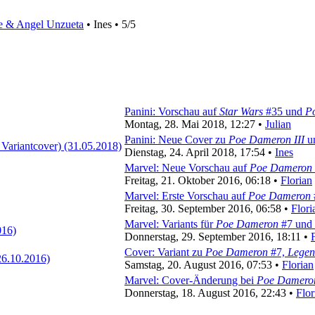
e & Angel Unzueta
• Ines • 5/5
Panini: Vorschau auf
Star Wars
#35 und
P
Montag, 28. Mai 2018, 12:27 •
Julian
Panini: Neue Cover zu
Poe Dameron III
u
Dienstag, 24. April 2018, 17:54 •
Ines
Marvel: Neue Vorschau auf
Poe Dameron
Freitag, 21. Oktober 2016, 06:18 •
Florian
Marvel: Erste Vorschau auf
Poe Dameron
Freitag, 30. September 2016, 06:58 •
Flori
Marvel: Variants für
Poe Dameron
#7 und
Donnerstag, 29. September 2016, 18:11 •
Cover: Variant zu
Poe Dameron
#7,
Legen
Samstag, 20. August 2016, 07:53 •
Florian
Marvel: Cover-Änderung bei
Poe Damero
Donnerstag, 18. August 2016, 22:43 •
Flor