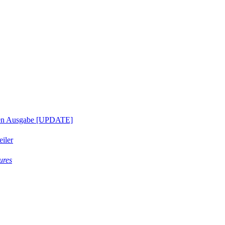
hen Ausgabe [UPDATE]
eiler
ures