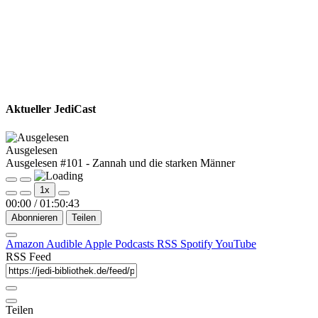
Aktueller JediCast
Ausgelesen
Ausgelesen #101 - Zannah und die starken Männer
Play
Pause
1x
Episode
Episode
00:00
/
01:50:43
Abonnieren
Teilen
Amazon
Audible
Apple Podcasts
RSS
Spotify
YouTube
RSS Feed
Teilen