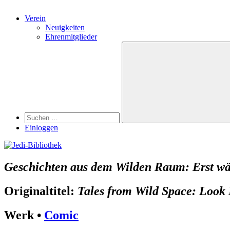
Verein
Neuigkeiten
Ehrenmitglieder
Search
Suchen
nach:
Suchen
Einloggen
Geschichten aus dem Wilden Raum: Erst w
Originaltitel:
Tales from Wild Space: Look
Werk •
Comic