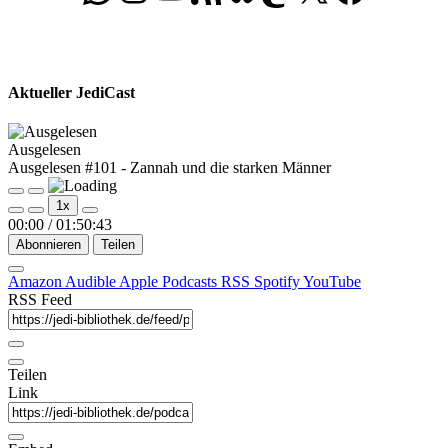
Aktueller JediCast
Ausgelesen
Ausgelesen #101 - Zannah und die starken Männer
Play
Pause
1x
Episode
Episode
00:00
/
01:50:43
Abonnieren
Teilen
Amazon
Audible
Apple Podcasts
RSS
Spotify
YouTube
RSS Feed
Teilen
Link