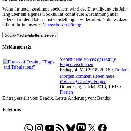
Wenn ihr unten zustimmt, speichern wir diese Einwilligung ein Jahr
lang über ein eigenes Cookie. Ihr könnt eure Zustimmung aber
jederzeit in den Datenschutzeinstellungen widerrufen. Näheres dazu
erfahrt ihr in unserer
Datenschutzerklärung
.
Social-Media-Inhalte anzeigen
Meldungen (2)
Sieben neue
Forces of Destiny
-
Folgen erschienen
Freitag, 4. Mai 2018, 20:16 •
Florian
Morgen kommen sieben neue
Forces of Destiny
-Folgen
Donnerstag, 3. Mai 2018, 19:15 •
Florian
Eintrag erstellt von: Bendix. Letzte Änderung von: Bendix.
Folgt uns
WhatsApp
Folgt uns auf Instagram
Besucht unseren YouTube-Kanal
RSS-Feed
Bluesky
Folgt uns auf Mastodon
X
Folgt uns auf Face