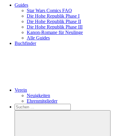
Guides
Star Wars Comics FAQ
Die Hohe Republik Phase I
Die Hohe Republik Phase II
Die Hohe Republik Phase III
Kanon-Romane für Neulinge
Alle Guides
Buchfinder
Verein
Neuigkeiten
Ehrenmitglieder
Search
Suchen
nach: