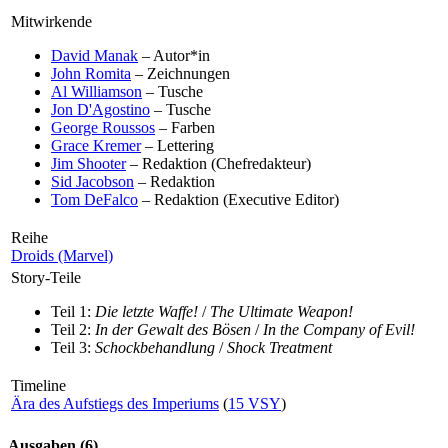
Mitwirkende
David Manak
– Autor*in
John Romita
– Zeichnungen
Al Williamson
– Tusche
Jon D'Agostino
– Tusche
George Roussos
– Farben
Grace Kremer
– Lettering
Jim Shooter
– Redaktion (Chefredakteur)
Sid Jacobson
– Redaktion
Tom DeFalco
– Redaktion (Executive Editor)
Reihe
Droids (Marvel)
Story-Teile
Teil 1:
Die letzte Waffe!
/
The Ultimate Weapon!
Teil 2:
In der Gewalt des Bösen
/
In the Company of Evil!
Teil 3:
Schockbehandlung
/
Shock Treatment
Timeline
Ära des Aufstiegs des Imperiums
(
15 VSY
)
Ausgaben (6)