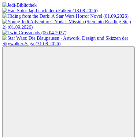
Zum
Inhalt
Jedi-
Das
springen
Bibliothek
Portal
für
Star
Wars-
Literatur
Menü