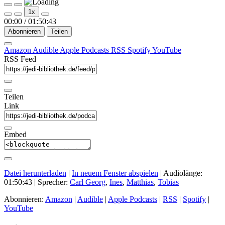
Play
Pause
1x
Episode
Episode
00:00
/
01:50:43
Abonnieren
Teilen
Amazon
Audible
Apple Podcasts
RSS
Spotify
YouTube
RSS Feed
Teilen
Link
Embed
Datei herunterladen
|
In neuem Fenster abspielen
|
Audiolänge:
01:50:43
| Sprecher:
Carl Georg
,
Ines
,
Matthias
,
Tobias
Abonnieren:
Amazon
|
Audible
|
Apple Podcasts
|
RSS
|
Spotify
|
YouTube