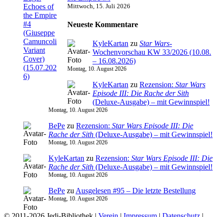
Mittwoch, 15. Juli 2026
Neueste Kommentare
KyleKartan
zu
Star Wars
-
Wochenvorschau KW 33/2026 (10.08.
– 16.08.2026)
Montag, 10. August 2026
KyleKartan
zu
Rezension:
Star Wars
Episode III: Die Rache der Sith
(Deluxe-Ausgabe) – mit Gewinnspiel!
Montag, 10. August 2026
BePe
zu
Rezension:
Star Wars Episode III: Die
Rache der Sith
(Deluxe-Ausgabe) – mit Gewinnspiel!
Montag, 10. August 2026
KyleKartan
zu
Rezension:
Star Wars Episode III: Die
Rache der Sith
(Deluxe-Ausgabe) – mit Gewinnspiel!
Montag, 10. August 2026
BePe
zu
Ausgelesen #95 – Die letzte Bestellung
Montag, 10. August 2026
© 2011-2026 Jedi-Bibliothek |
Verein
|
Impressum
|
Datenschutz
|