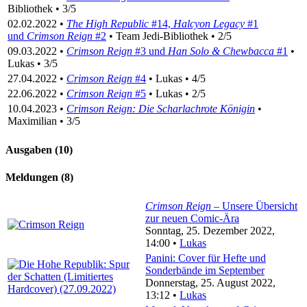
Bibliothek • 3/5
02.02.2022 •
The High Republic
#14,
Halcyon Legacy
#1
und
Crimson Reign
#2
• Team Jedi-Bibliothek • 2/5
09.03.2022 •
Crimson Reign
#3 und
Han Solo & Chewbacca
#1
•
Lukas • 3/5
27.04.2022 •
Crimson Reign
#4
• Lukas • 4/5
22.06.2022 •
Crimson Reign
#5
• Lukas • 2/5
10.04.2023 •
Crimson Reign: Die Scharlachrote Königin
•
Maximilian • 3/5
Ausgaben (10)
Meldungen (8)
Crimson Reign
– Unsere Übersicht
zur neuen Comic-Ära
Sonntag, 25. Dezember 2022,
14:00 •
Lukas
Panini: Cover für Hefte und
Sonderbände im September
Donnerstag, 25. August 2022,
13:12 •
Lukas