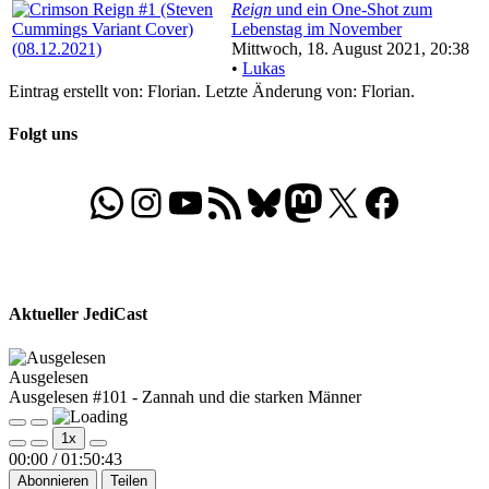
Reign
und ein One-Shot zum
Lebenstag im November
Mittwoch, 18. August 2021, 20:38
•
Lukas
Eintrag erstellt von: Florian. Letzte Änderung von: Florian.
Folgt uns
WhatsApp
Folgt uns auf Instagram
Besucht unseren YouTube-Kanal
RSS-Feed
Bluesky
Folgt uns auf Mastodon
X
Folgt uns auf Face
Aktueller JediCast
Ausgelesen
Ausgelesen #101 - Zannah und die starken Männer
Play
Pause
1x
Episode
Episode
00:00
/
01:50:43
Abonnieren
Teilen