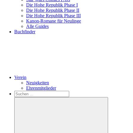
Die Hohe Republik Phase I
Die Hohe Republik Phase II
Die Hohe Republik Phase III
Kanon-Romane für Neulinge
Alle Guides
Buchfinder
Verein
Neuigkeiten
Ehrenmitglieder
Search
Suchen
nach: