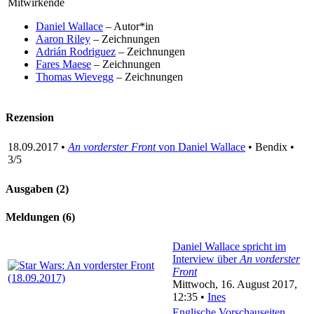
Mitwirkende
Daniel Wallace
– Autor*in
Aaron Riley
– Zeichnungen
Adrián Rodriguez
– Zeichnungen
Fares Maese
– Zeichnungen
Thomas Wievegg
– Zeichnungen
Rezension
18.09.2017 •
An vorderster Front
von Daniel Wallace
• Bendix •
3/5
Ausgaben (2)
Meldungen (6)
Daniel Wallace spricht im
Interview über
An vorderster
Front
Mittwoch, 16. August 2017,
12:35 •
Ines
Englische Vorschauseiten