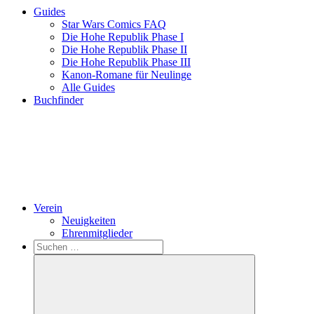
Guides
Star Wars Comics FAQ
Die Hohe Republik Phase I
Die Hohe Republik Phase II
Die Hohe Republik Phase III
Kanon-Romane für Neulinge
Alle Guides
Buchfinder
Verein
Neuigkeiten
Ehrenmitglieder
Search
Suchen
nach: