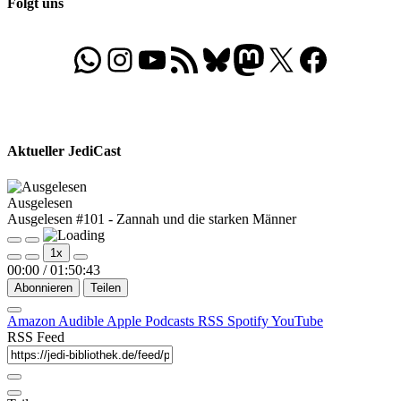
Folgt uns
WhatsApp
Folgt uns auf Instagram
Besucht unseren YouTube-Kanal
RSS-Feed
Bluesky
Folgt uns auf Mastodon
X
Folgt uns auf Face
Aktueller JediCast
Ausgelesen
Ausgelesen #101 - Zannah und die starken Männer
Play
Pause
1x
Episode
Episode
00:00
/
01:50:43
Abonnieren
Teilen
Amazon
Audible
Apple Podcasts
RSS
Spotify
YouTube
RSS Feed