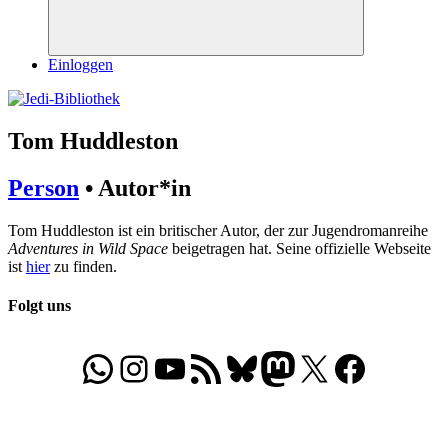
Suchen
Einloggen
Tom Huddleston
Person
• Autor*in
Tom Huddleston ist ein britischer Autor, der zur Jugendromanreihe
Adventures in Wild Space
beigetragen hat. Seine offizielle Webseite
ist
hier
zu finden.
Folgt uns
WhatsApp
Folgt uns auf Instagram
Besucht unseren YouTube-Kanal
RSS-Feed
Bluesky
Folgt uns auf Mastodon
X
Folgt uns auf Face