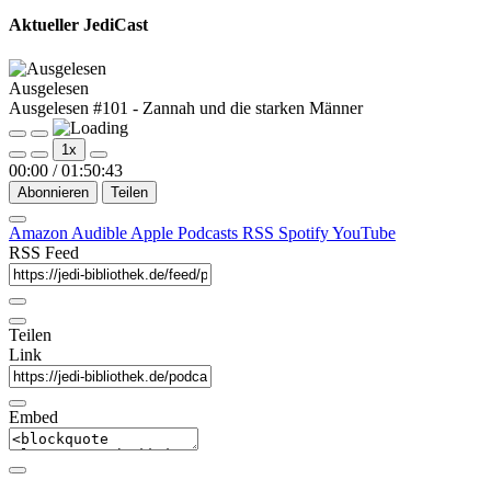
Aktueller JediCast
Ausgelesen
Ausgelesen #101 - Zannah und die starken Männer
Play
Pause
1x
Episode
Episode
00:00
/
01:50:43
Abonnieren
Teilen
Amazon
Audible
Apple Podcasts
RSS
Spotify
YouTube
RSS Feed
Teilen
Link
Embed