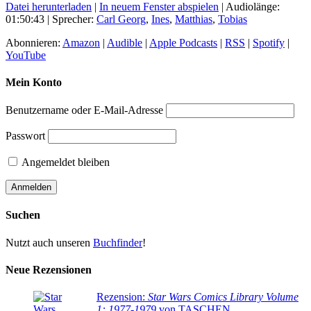
Datei herunterladen
|
In neuem Fenster abspielen
|
Audiolänge:
01:50:43
| Sprecher:
Carl Georg
,
Ines
,
Matthias
,
Tobias
Abonnieren:
Amazon
|
Audible
|
Apple Podcasts
|
RSS
|
Spotify
|
YouTube
Mein Konto
Benutzername oder E-Mail-Adresse
Passwort
Angemeldet bleiben
Suchen
Nutzt auch unseren
Buchfinder
!
Neue Rezensionen
Rezension:
Star Wars Comics Library Volume
1: 1977-1979
von TASCHEN