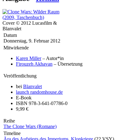
Cover © 2012 Lucasfilm &
Blanvalet
Datum
Donnerstag, 9. Februar 2012
Mitwirkende
Karen Miller
– Autor*in
Firouzeh Akhavan
– Übersetzung
Veröffentlichung
bei
Blanvalet
launch
randomhouse.de
E-Book
ISBN 978-3-641-07786-0
9,99 €
Reihe
The Clone Wars (Romane)
Timeline
Ära des Aufstiegs des Imperiums
,
Klonkriege
(22 VSY)