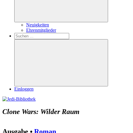
Neuigkeiten
Ehrenmitglieder
Search
Suchen
nach:
Suchen
Einloggen
Clone Wars: Wilder Raum
Ausgabe •
Roman