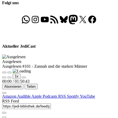
Folgt uns
WhatsApp
Folgt uns auf Instagram
Besucht unseren YouTube-Kanal
RSS-Feed
Bluesky
Folgt uns auf Mastodon
X
Folgt uns auf Face
Aktueller JediCast
Ausgelesen
Ausgelesen #101 - Zannah und die starken Männer
Play
Pause
1x
Episode
Episode
00:00
/
01:50:43
Abonnieren
Teilen
Amazon
Audible
Apple Podcasts
RSS
Spotify
YouTube
RSS Feed