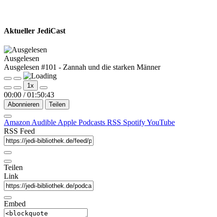
Aktueller JediCast
Ausgelesen
Ausgelesen #101 - Zannah und die starken Männer
Play
Pause
1x
Episode
Episode
00:00
/
01:50:43
Abonnieren
Teilen
Amazon
Audible
Apple Podcasts
RSS
Spotify
YouTube
RSS Feed
Teilen
Link
Embed