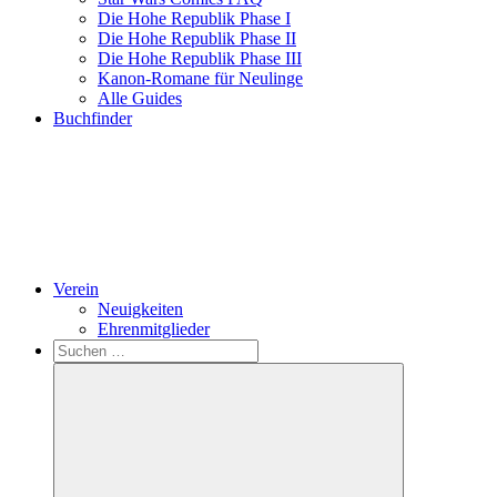
Die Hohe Republik Phase I
Die Hohe Republik Phase II
Die Hohe Republik Phase III
Kanon-Romane für Neulinge
Alle Guides
Buchfinder
Verein
Neuigkeiten
Ehrenmitglieder
Search
Suchen
nach: