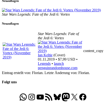
Neuauflagen
Star Wars Legends: Fate of the Jedi 6: Vortex
Neuauflagen
Star Wars Legends: Fate of
the Jedi 6: Vortex
content_copy
Ian Keltie
(Cover)
01.11.2019 • $7,99 USD •
Legends
•
launch
penguinrandomhouse.com
Eintrag erstellt von: Florian. Letzte Änderung von: Florian.
Folgt uns
WhatsApp
Folgt uns auf Instagram
Besucht unseren YouTube-Kanal
RSS-Feed
Bluesky
Folgt uns auf Mastodon
X
Folgt uns auf Face