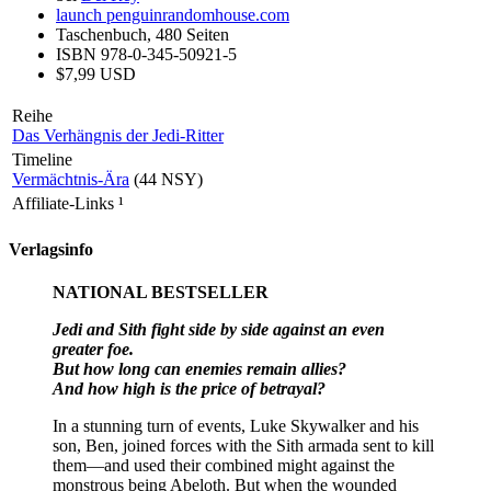
launch
penguinrandomhouse.com
Taschenbuch, 480 Seiten
ISBN 978-0-345-50921-5
$7,99 USD
Reihe
Das Verhängnis der Jedi-Ritter
Timeline
Vermächtnis-Ära
(44 NSY)
Affiliate-Links
¹
Verlagsinfo
NATIONAL BESTSELLER
Jedi and Sith fight side by side against an even
greater foe.
But how long can enemies remain allies?
And how high is the price of betrayal?
In a stunning turn of events, Luke Skywalker and his
son, Ben, joined forces with the Sith armada sent to kill
them—and used their combined might against the
monstrous being Abeloth. But when the wounded