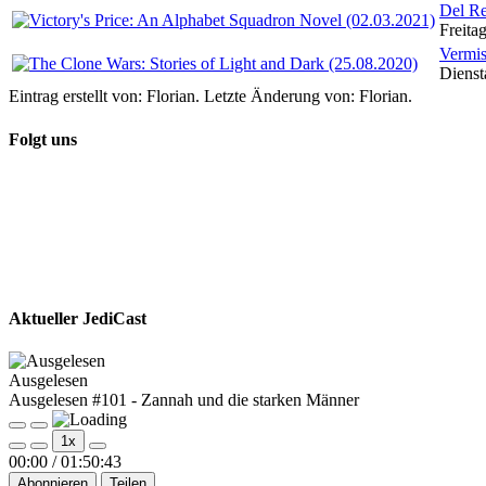
Del Re
Freita
Vermis
Dienst
Eintrag erstellt von: Florian. Letzte Änderung von: Florian.
Folgt uns
Aktueller JediCast
Ausgelesen
Ausgelesen #101 - Zannah und die starken Männer
Play
Pause
1x
Episode
Episode
00:00
/
01:50:43
Abonnieren
Teilen