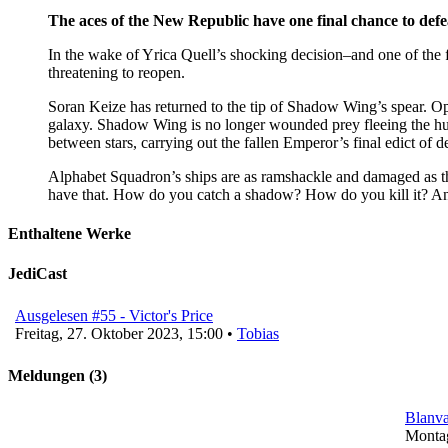
The aces of the New Republic have one final chance to defe
In the wake of Yrica Quell’s shocking decision–and one of the f
threatening to reopen.
Soran Keize has returned to the tip of Shadow Wing’s spear. Ope
galaxy. Shadow Wing is no longer wounded prey fleeing the hunte
between stars, carrying out the fallen Emperor’s final edict of 
Alphabet Squadron’s ships are as ramshackle and damaged as thei
have that. How do you catch a shadow? How do you kill it? And
Enthaltene Werke
JediCast
Ausgelesen #55 - Victor's Price
Freitag, 27. Oktober 2023, 15:00 •
Tobias
Meldungen (3)
Blanva
Montag