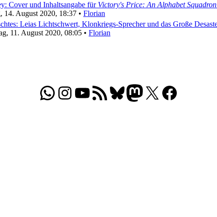
y: Cover und Inhaltsangabe für
Victory's Price: An Alphabet Squadro
g, 14. August 2020, 18:37 •
Florian
chtes: Leias Lichtschwert, Klonkriegs-Sprecher und das Große Desast
ag, 11. August 2020, 08:05 •
Florian
WhatsApp
Folgt uns auf Instagram
Besucht unseren YouTube-Kanal
RSS-Feed
Bluesky
Folgt uns auf Mastodon
X
Folgt uns auf Face