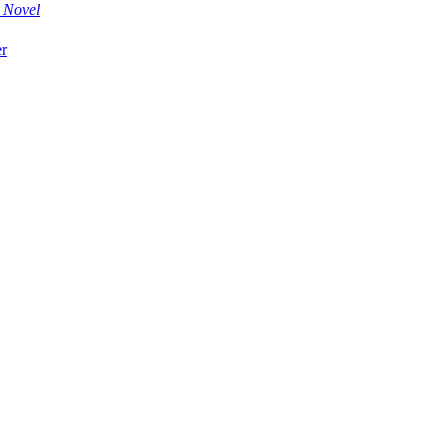
n Novel
er
book