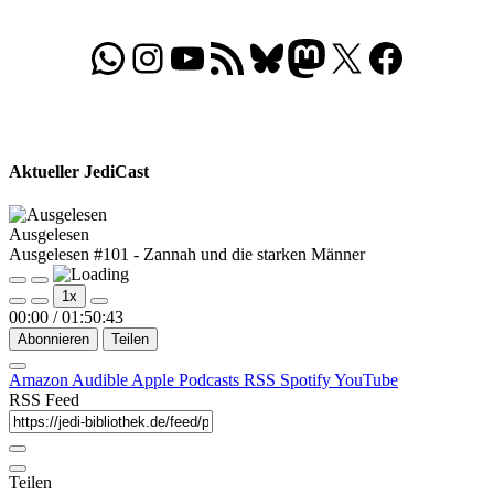
WhatsApp
Folgt uns auf Instagram
Besucht unseren YouTube-Kanal
RSS-Feed
Bluesky
Folgt uns auf Mastodon
X
Folgt uns auf Face
Aktueller JediCast
Ausgelesen
Ausgelesen #101 - Zannah und die starken Männer
Play
Pause
1x
Episode
Episode
00:00
/
01:50:43
Abonnieren
Teilen
Amazon
Audible
Apple Podcasts
RSS
Spotify
YouTube
RSS Feed
Teilen