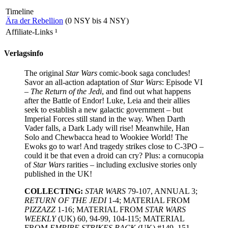
Timeline
Ära der Rebellion
(0 NSY bis 4 NSY)
Affiliate-Links
¹
Verlagsinfo
The original
Star Wars
comic-book saga concludes!
Savor an all-action adaptation of
Star Wars
: Episode VI
–
The Return of the Jedi
, and find out what happens
after the Battle of Endor! Luke, Leia and their allies
seek to establish a new galactic government – but
Imperial Forces still stand in the way. When Darth
Vader falls, a Dark Lady will rise! Meanwhile, Han
Solo and Chewbacca head to Wookiee World! The
Ewoks go to war! And tragedy strikes close to C-3PO –
could it be that even a droid can cry? Plus: a cornucopia
of
Star Wars
rarities – including exclusive stories only
published in the UK!
COLLECTING:
STAR WARS
79-107, ANNUAL 3;
RETURN OF THE JEDI
1-4; MATERIAL FROM
PIZZAZZ
1-16; MATERIAL FROM
STAR WARS
WEEKLY
(UK) 60, 94-99, 104-115; MATERIAL
FROM
EMPIRE STRIKES BACK
(UK) #149, 151,