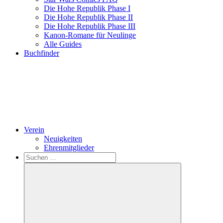
Die Hohe Republik Phase I
Die Hohe Republik Phase II
Die Hohe Republik Phase III
Kanon-Romane für Neulinge
Alle Guides
Buchfinder
Verein
Neuigkeiten
Ehrenmitglieder
Search
Suchen
nach: