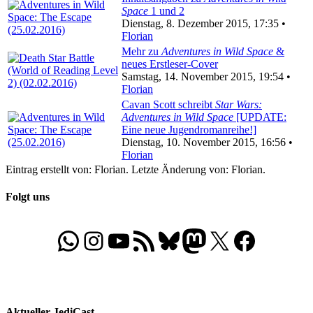
Space
1 und 2
Dienstag, 8. Dezember 2015, 17:35 •
Florian
Mehr zu
Adventures in Wild Space
&
neues Erstleser-Cover
Samstag, 14. November 2015, 19:54 •
Florian
Cavan Scott schreibt
Star Wars:
Adventures in Wild Space
[UPDATE:
Eine neue Jugendromanreihe!]
Dienstag, 10. November 2015, 16:56 •
Florian
Eintrag erstellt von: Florian. Letzte Änderung von: Florian.
Folgt uns
WhatsApp
Folgt uns auf Instagram
Besucht unseren YouTube-Kanal
RSS-Feed
Bluesky
Folgt uns auf Mastodon
X
Folgt uns auf Face
Aktueller JediCast