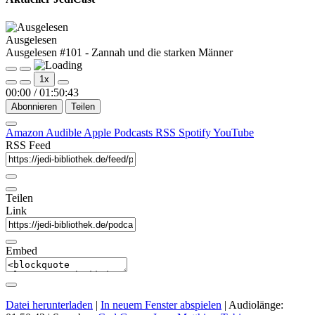
Ausgelesen
Ausgelesen #101 - Zannah und die starken Männer
Play
Pause
1x
Episode
Episode
00:00
/
01:50:43
Abonnieren
Teilen
Amazon
Audible
Apple Podcasts
RSS
Spotify
YouTube
RSS Feed
Teilen
Link
Embed
Datei herunterladen
|
In neuem Fenster abspielen
|
Audiolänge: