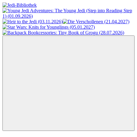
Zum
Inhalt
Jedi-
Das
springen
Bibliothek
Portal
für
Star
Wars-
Literatur
Menü