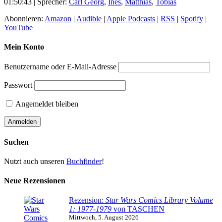
01:50:43
| Sprecher:
Carl Georg
,
Ines
,
Matthias
,
Tobias
Abonnieren:
Amazon
|
Audible
|
Apple Podcasts
|
RSS
|
Spotify
|
YouTube
Mein Konto
Benutzername oder E-Mail-Adresse
Passwort
Angemeldet bleiben
Suchen
Nutzt auch unseren
Buchfinder
!
Neue Rezensionen
Rezension:
Star Wars Comics Library Volume
1: 1977-1979
von TASCHEN
Mittwoch, 5. August 2026