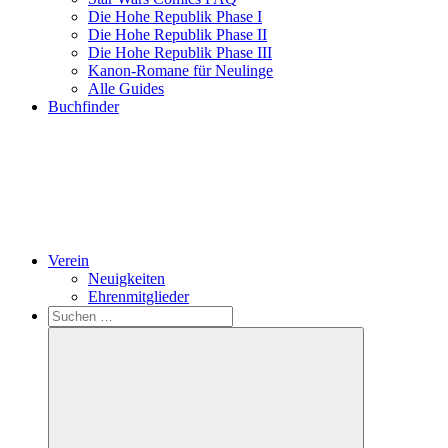
Die Hohe Republik Phase I
Die Hohe Republik Phase II
Die Hohe Republik Phase III
Kanon-Romane für Neulinge
Alle Guides
Buchfinder
Verein
Neuigkeiten
Ehrenmitglieder
Search
Suchen
nach: