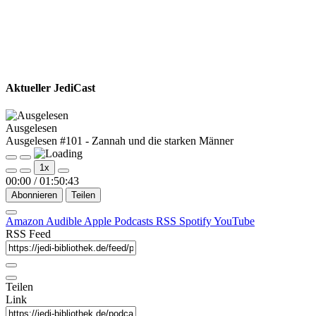
Aktueller JediCast
Ausgelesen
Ausgelesen #101 - Zannah und die starken Männer
Play
Pause
1x
Episode
Episode
00:00
/
01:50:43
Abonnieren
Teilen
Amazon
Audible
Apple Podcasts
RSS
Spotify
YouTube
RSS Feed
Teilen
Link