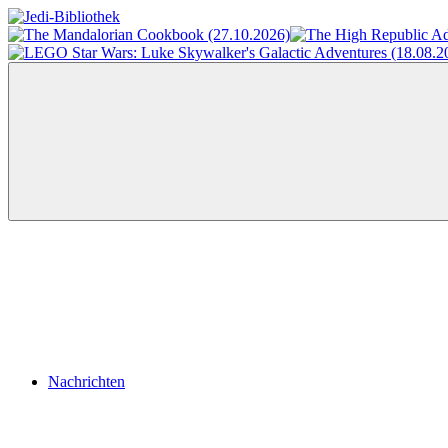
Zum
Inhalt
Jedi-
Das
springen
Bibliothek
Portal
für
Star
Wars-
Literatur
Menü
Nachrichten