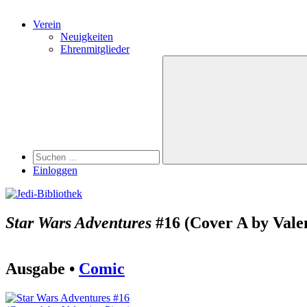
Verein
Neuigkeiten
Ehrenmitglieder
Search
Suchen
nach:
Suchen
Einloggen
Star Wars Adventures
#16 (Cover A by Valen
Ausgabe •
Comic