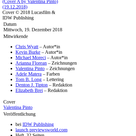
Cover © 2018 Lucasfilm &
IDW Publishing
Datum
Mittwoch, 19. Dezember 2018
Mitwirkende
Chris Wyatt
– Autor*in
Kevin Burke
– Autor*in
Michael Moreci
– Autor*in
Arianna Florean
– Zeichnungen
Valentina Pinto
– Zeichnungen
Adele Matera
– Farben
Tom B. Long
– Lettering
Denton J. Tipton
– Redaktion
Elizabeth Brei
– Redaktion
Cover
Valentina Pinto
Veröffentlichung
bei
IDW Publishing
launch
previewsworld.com
Heft, 32 Seiten