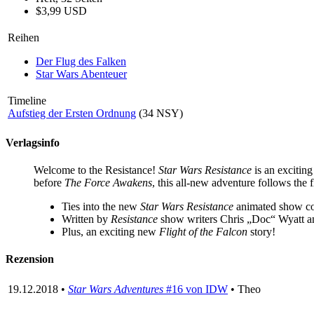
$3,99 USD
Reihen
Der Flug des Falken
Star Wars Abenteuer
Timeline
Aufstieg der Ersten Ordnung
(34 NSY)
Verlagsinfo
Welcome to the Resistance!
Star Wars Resistance
is an excitin
before
The Force Awakens
, this all-new adventure follows the f
Ties into the new
Star Wars Resistance
animated show com
Written by
Resistance
show writers Chris „Doc“ Wyatt a
Plus, an exciting new
Flight of the Falcon
story!
Rezension
19.12.2018 •
Star Wars Adventures
#16 von IDW
• Theo