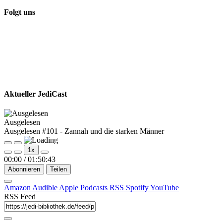
Folgt uns
Aktueller JediCast
Ausgelesen
Ausgelesen #101 - Zannah und die starken Männer
Play
Pause
1x
Episode
Episode
00:00
/
01:50:43
Abonnieren
Teilen
Amazon
Audible
Apple Podcasts
RSS
Spotify
YouTube
RSS Feed