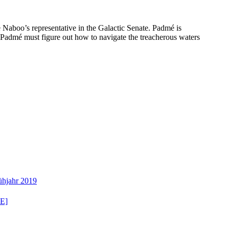
aboo’s representative in the Galactic Senate. Padmé is
 Padmé must figure out how to navigate the treacherous waters
ühjahr 2019
E]