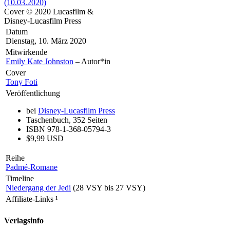
Cover © 2020 Lucasfilm &
Disney-Lucasfilm Press
Datum
Dienstag, 10. März 2020
Mitwirkende
Emily Kate Johnston
– Autor*in
Cover
Tony Foti
Veröffentlichung
bei
Disney-Lucasfilm Press
Taschenbuch, 352 Seiten
ISBN 978-1-368-05794-3
$9,99 USD
Reihe
Padmé-Romane
Timeline
Niedergang der Jedi
(28 VSY bis 27 VSY)
Affiliate-Links
¹
Verlagsinfo