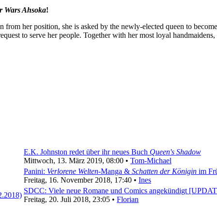
r Wars Ahsoka
!
om her position, she is asked by the newly-elected queen to become N
request to serve her people. Together with her most loyal handmaidens,
.
E.K. Johnston redet über ihr neues Buch
Queen's Shadow
Mittwoch, 13. März 2019, 08:00 •
Tom-Michael
Panini:
Verlorene Welten
-Manga &
Schatten der Königin
im Fr
Freitag, 16. November 2018, 17:40 •
Ines
SDCC: Viele neue Romane und Comics angekündigt [UPDAT
Freitag, 20. Juli 2018, 23:05 •
Florian