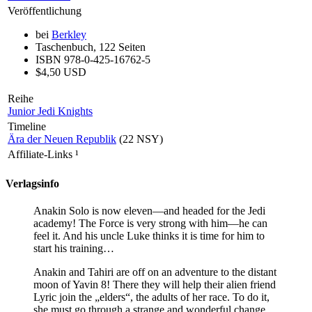
Veröffentlichung
bei
Berkley
Taschenbuch, 122 Seiten
ISBN 978-0-425-16762-5
$4,50 USD
Reihe
Junior Jedi Knights
Timeline
Ära der Neuen Republik
(22 NSY)
Affiliate-Links
¹
Verlagsinfo
Anakin Solo is now eleven—and headed for the Jedi
academy! The Force is very strong with him—he can
feel it. And his uncle Luke thinks it is time for him to
start his training…
Anakin and Tahiri are off on an adventure to the distant
moon of Yavin 8! There they will help their alien friend
Lyric join the „elders“, the adults of her race. To do it,
she must go through a strange and wonderful change.