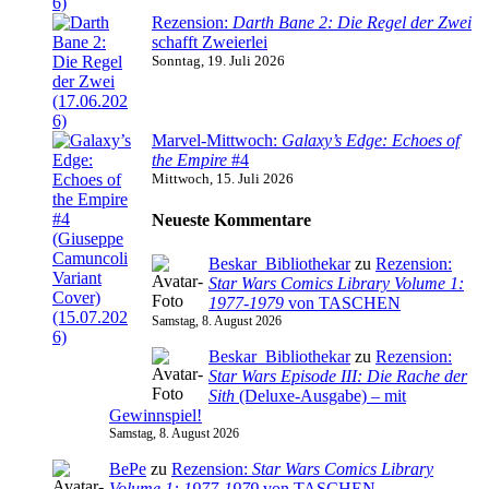
Rezension:
Darth Bane 2: Die Regel der Zwei
schafft Zweierlei
Sonntag, 19. Juli 2026
Marvel-Mittwoch:
Galaxy’s Edge: Echoes of
the Empire
#4
Mittwoch, 15. Juli 2026
Neueste Kommentare
Beskar_Bibliothekar
zu
Rezension:
Star Wars Comics Library Volume 1:
1977-1979
von TASCHEN
Samstag, 8. August 2026
Beskar_Bibliothekar
zu
Rezension:
Star Wars Episode III: Die Rache der
Sith
(Deluxe-Ausgabe) – mit
Gewinnspiel!
Samstag, 8. August 2026
BePe
zu
Rezension:
Star Wars Comics Library
Volume 1: 1977-1979
von TASCHEN