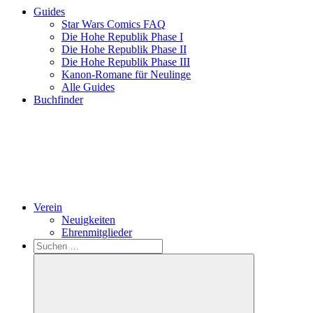
Guides
Star Wars Comics FAQ
Die Hohe Republik Phase I
Die Hohe Republik Phase II
Die Hohe Republik Phase III
Kanon-Romane für Neulinge
Alle Guides
Buchfinder
Verein
Neuigkeiten
Ehrenmitglieder
Search
Suchen
nach: