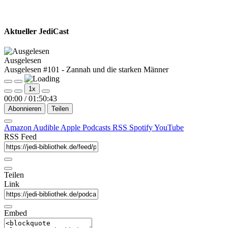
Aktueller JediCast
Ausgelesen
Ausgelesen #101 - Zannah und die starken Männer
Play
Pause
1x
Episode
Episode
00:00
/
01:50:43
Abonnieren
Teilen
Amazon
Audible
Apple Podcasts
RSS
Spotify
YouTube
RSS Feed
Teilen
Link
Embed