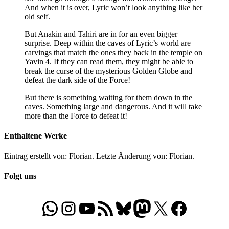
And when it is over, Lyric won’t look anything like her
old self.
But Anakin and Tahiri are in for an even bigger
surprise. Deep within the caves of Lyric’s world are
carvings that match the ones they back in the temple on
Yavin 4. If they can read them, they might be able to
break the curse of the mysterious Golden Globe and
defeat the dark side of the Force!
But there is something waiting for them down in the
caves. Something large and dangerous. And it will take
more than the Force to defeat it!
Enthaltene Werke
Eintrag erstellt von: Florian. Letzte Änderung von: Florian.
Folgt uns
WhatsApp
Folgt uns auf Instagram
Besucht unseren YouTube-Kanal
RSS-Feed
Bluesky
Folgt uns auf Mastodon
X
Folgt uns auf Face