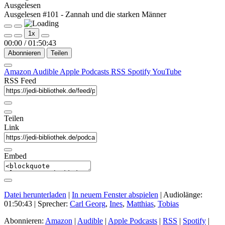
Ausgelesen
Ausgelesen #101 - Zannah und die starken Männer
Play
Pause
1x
Episode
Episode
00:00
/
01:50:43
Abonnieren
Teilen
Amazon
Audible
Apple Podcasts
RSS
Spotify
YouTube
RSS Feed
Teilen
Link
Embed
Datei herunterladen
|
In neuem Fenster abspielen
|
Audiolänge:
01:50:43
| Sprecher:
Carl Georg
,
Ines
,
Matthias
,
Tobias
Abonnieren:
Amazon
|
Audible
|
Apple Podcasts
|
RSS
|
Spotify
|