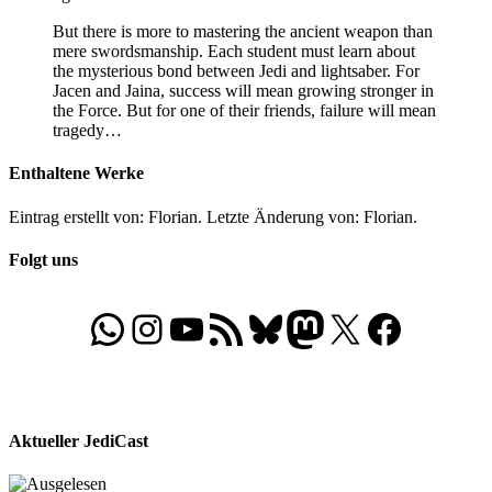
But there is more to mastering the ancient weapon than
mere swordsmanship. Each student must learn about
the mysterious bond between Jedi and lightsaber. For
Jacen and Jaina, success will mean growing stronger in
the Force. But for one of their friends, failure will mean
tragedy…
Enthaltene Werke
Eintrag erstellt von: Florian. Letzte Änderung von: Florian.
Folgt uns
WhatsApp
Folgt uns auf Instagram
Besucht unseren YouTube-Kanal
RSS-Feed
Bluesky
Folgt uns auf Mastodon
X
Folgt uns auf Face
Aktueller JediCast