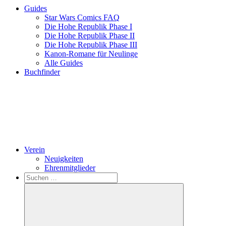
Guides
Star Wars Comics FAQ
Die Hohe Republik Phase I
Die Hohe Republik Phase II
Die Hohe Republik Phase III
Kanon-Romane für Neulinge
Alle Guides
Buchfinder
Verein
Neuigkeiten
Ehrenmitglieder
Search
Suchen
nach: