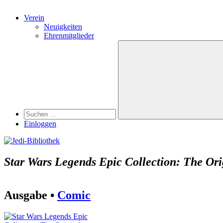
Verein
Neuigkeiten
Ehrenmitglieder
Search
Suchen
nach:
Suchen
Einloggen
Star Wars Legends Epic Collection: The Or
Ausgabe •
Comic