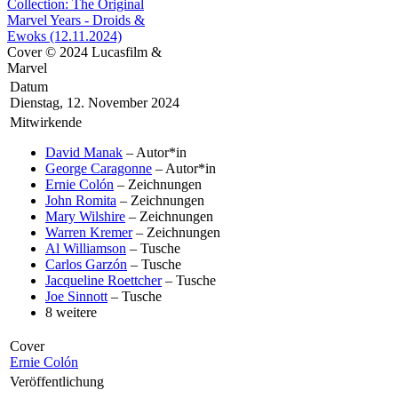
Cover © 2024 Lucasfilm &
Marvel
Datum
Dienstag, 12. November 2024
Mitwirkende
David Manak
– Autor*in
George Caragonne
– Autor*in
Ernie Colón
– Zeichnungen
John Romita
– Zeichnungen
Mary Wilshire
– Zeichnungen
Warren Kremer
– Zeichnungen
Al Williamson
– Tusche
Carlos Garzón
– Tusche
Jacqueline Roettcher
– Tusche
Joe Sinnott
– Tusche
8 weitere
Cover
Ernie Colón
Veröffentlichung