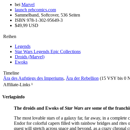
bei
Marvel
launch
prhcomics.com
Sammelband, Softcover, 536 Seiten
ISBN 978-1-302-95649-3
$49,99 USD
Reihen
Legends
Star Wars Legends Epic Collections
Droids (Marvel)
Ewoks
Timeline
Ära des Aufstiegs des Imperiums
,
Ära der Rebellion
(15 VSY bis 0 
Affiliate-Links
¹
Verlagsinfo
The droids and Ewoks of
Star Wars
are some of the franchis
The most lovable stars of a galaxy far, far away, in a complete
Endor for colorful capers filled with rainbow bridges and rites
quest will stretch across space and beyond, as a crazy chronal cr