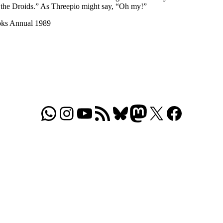
the Droids.” As Threepio might say, “Oh my!”
oks Annual 1989
WhatsApp
Folgt uns auf Instagram
Besucht unseren YouTube-Kanal
RSS-Feed
Bluesky
Folgt uns auf Mastodon
X
Folgt uns auf Face