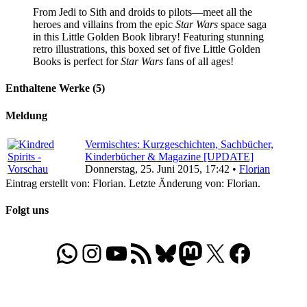
From Jedi to Sith and droids to pilots—meet all the
heroes and villains from the epic
Star Wars
space saga
in this Little Golden Book library! Featuring stunning
retro illustrations, this boxed set of five Little Golden
Books is perfect for
Star Wars
fans of all ages!
Enthaltene Werke (5)
Meldung
Vermischtes: Kurzgeschichten, Sachbücher,
Kinderbücher & Magazine [UPDATE]
Donnerstag, 25. Juni 2015, 17:42 •
Florian
Eintrag erstellt von: Florian. Letzte Änderung von: Florian.
Folgt uns
WhatsApp
Folgt uns auf Instagram
Besucht unseren YouTube-Kanal
RSS-Feed
Bluesky
Folgt uns auf Mastodon
X
Folgt uns auf Face