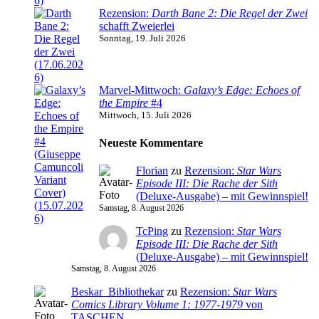
Rezension:
Darth Bane 2: Die Regel der Zwei
schafft Zweierlei
Sonntag, 19. Juli 2026
Marvel-Mittwoch:
Galaxy’s Edge: Echoes of
the Empire
#4
Mittwoch, 15. Juli 2026
Neueste Kommentare
Florian
zu
Rezension:
Star Wars
Episode III: Die Rache der Sith
(Deluxe-Ausgabe) – mit Gewinnspiel!
Samstag, 8. August 2026
TcPing
zu
Rezension:
Star Wars
Episode III: Die Rache der Sith
(Deluxe-Ausgabe) – mit Gewinnspiel!
Samstag, 8. August 2026
Beskar_Bibliothekar
zu
Rezension:
Star Wars
Comics Library Volume 1: 1977-1979
von
TASCHEN