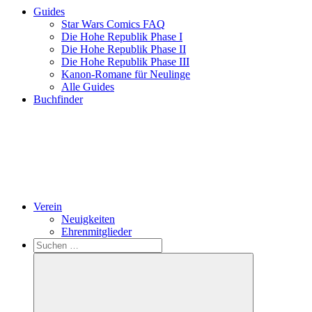
Guides
Star Wars Comics FAQ
Die Hohe Republik Phase I
Die Hohe Republik Phase II
Die Hohe Republik Phase III
Kanon-Romane für Neulinge
Alle Guides
Buchfinder
Verein
Neuigkeiten
Ehrenmitglieder
Search
Suchen
nach: