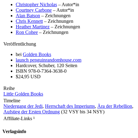
Christopher Nicholas
– Autor*in
Courtney Carbone
– Autor*in
Alan Batson
– Zeichnungen
Chris Kennett
– Zeichnungen
Heather Martinez
– Zeichnungen
Ron Cohee
– Zeichnungen
Veröffentlichung
bei
Golden Books
launch
penguinrandomhouse.com
Hardcover, Schuber, 120 Seiten
ISBN 978-0-7364-3638-0
$24,95 USD
Reihe
Little Golden Books
Timeline
Niedergang der Jedi
,
Herrschaft des Imperiums
,
Ära der Rebellion
,
Aufstieg der Ersten Ordnung
(32 VSY bis 34 NSY)
Affiliate-Links
¹
Verlagsinfo