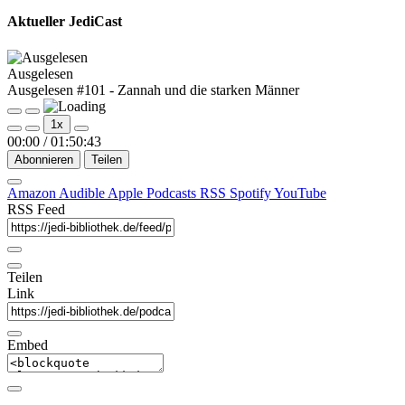
Aktueller JediCast
Ausgelesen
Ausgelesen #101 - Zannah und die starken Männer
Play
Pause
1x
Episode
Episode
00:00
/
01:50:43
Abonnieren
Teilen
Amazon
Audible
Apple Podcasts
RSS
Spotify
YouTube
RSS Feed
Teilen
Link
Embed