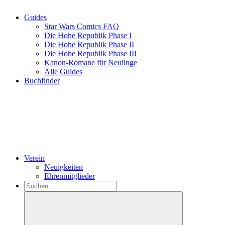
Guides
Star Wars Comics FAQ
Die Hohe Republik Phase I
Die Hohe Republik Phase II
Die Hohe Republik Phase III
Kanon-Romane für Neulinge
Alle Guides
Buchfinder
Verein
Neuigkeiten
Ehrenmitglieder
Search
Suchen
nach: