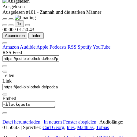
Ausgelesen
Ausgelesen #101 - Zannah und die starken Männer
Play
Pause
1x
Episode
Episode
00:00
/
01:50:43
Abonnieren
Teilen
Amazon
Audible
Apple Podcasts
RSS
Spotify
YouTube
RSS Feed
Teilen
Link
Embed
Datei herunterladen
|
In neuem Fenster abspielen
|
Audiolänge:
01:50:43
| Sprecher:
Carl Georg
,
Ines
,
Matthias
,
Tobias