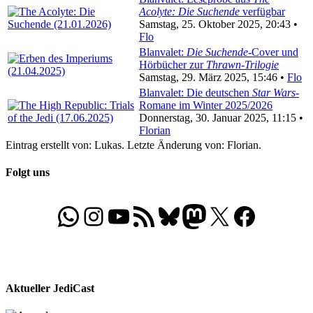
Acolyte: Die Suchende
verfügbar
Samstag, 25. Oktober 2025, 20:43 •
Flo
Blanvalet:
Die Suchende
-Cover und
Hörbücher zur
Thrawn-Trilogie
Samstag, 29. März 2025, 15:46 •
Flo
Blanvalet: Die deutschen
Star Wars
-
Romane im Winter 2025/2026
Donnerstag, 30. Januar 2025, 11:15 •
Florian
Eintrag erstellt von: Lukas. Letzte Änderung von: Florian.
Folgt uns
WhatsApp
Folgt uns auf Instagram
Besucht unseren YouTube-Kanal
RSS-Feed
Bluesky
Folgt uns auf Mastodon
X
Folgt uns auf Face
Aktueller JediCast