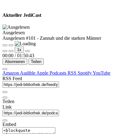
Aktueller JediCast
Ausgelesen
Ausgelesen #101 - Zannah und die starken Männer
Play
Pause
1x
Episode
Episode
00:00
/
01:50:43
Abonnieren
Teilen
Amazon
Audible
Apple Podcasts
RSS
Spotify
YouTube
RSS Feed
Teilen
Link
Embed