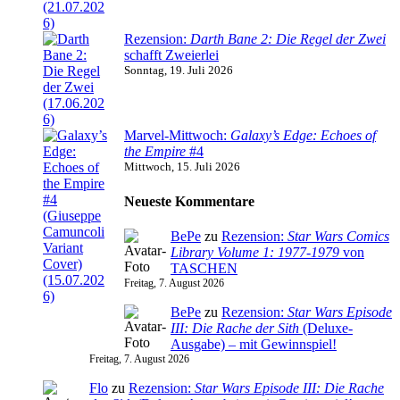
Rezension:
Darth Bane 2: Die Regel der Zwei
schafft Zweierlei
Sonntag, 19. Juli 2026
Marvel-Mittwoch:
Galaxy’s Edge: Echoes of
the Empire
#4
Mittwoch, 15. Juli 2026
Neueste Kommentare
BePe
zu
Rezension:
Star Wars Comics
Library Volume 1: 1977-1979
von
TASCHEN
Freitag, 7. August 2026
BePe
zu
Rezension:
Star Wars Episode
III: Die Rache der Sith
(Deluxe-
Ausgabe) – mit Gewinnspiel!
Freitag, 7. August 2026
Flo
zu
Rezension:
Star Wars Episode III: Die Rache