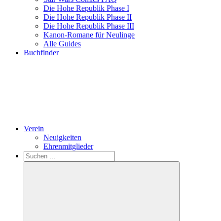
Die Hohe Republik Phase I
Die Hohe Republik Phase II
Die Hohe Republik Phase III
Kanon-Romane für Neulinge
Alle Guides
Buchfinder
Verein
Neuigkeiten
Ehrenmitglieder
Search
Suchen
nach: