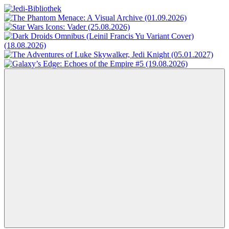
Zum
Inhalt
Jedi-
Das
springen
Bibliothek
Portal
für
Star
Wars-
Literatur
Menü