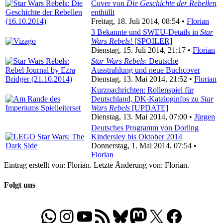
Cover von
Die Geschichte der Rebellen
enthüllt
Freitag, 18. Juli 2014, 08:54 •
Florian
3 Bekannte und SWEU-Details in
Star
Wars Rebels
! [SPOILER]
Dienstag, 15. Juli 2014, 21:17 •
Florian
Star Wars Rebels
: Deutsche
Ausstrahlung und neue Buchcover
Dienstag, 13. Mai 2014, 21:52 •
Florian
Kurznachrichten: Rollenspiel für
Deutschland, DK-Kataloginfos zu
Star
Wars Rebels
[UPDATE]
Dienstag, 13. Mai 2014, 07:00 •
Jürgen
Deutsches Programm von Dorling
Kindersley bis Oktober 2014
Donnerstag, 1. Mai 2014, 07:54 •
Florian
Eintrag erstellt von: Florian. Letzte Änderung von: Florian.
Folgt uns
WhatsApp
Folgt uns auf Instagram
Besucht unseren YouTube-Kanal
RSS-Feed
Bluesky
Folgt uns auf Mastodon
X
Folgt uns auf Face