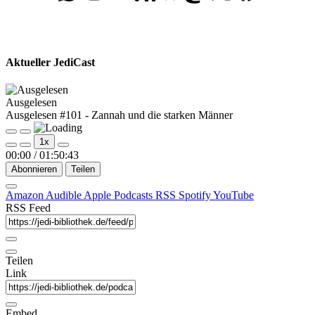
Aktueller JediCast
Ausgelesen
Ausgelesen #101 - Zannah und die starken Männer
Play
Pause
1x
Episode
Episode
00:00
/
01:50:43
Abonnieren
Teilen
Amazon
Audible
Apple Podcasts
RSS
Spotify
YouTube
RSS Feed
Teilen
Link
Embed