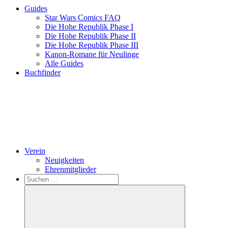
Guides
Star Wars Comics FAQ
Die Hohe Republik Phase I
Die Hohe Republik Phase II
Die Hohe Republik Phase III
Kanon-Romane für Neulinge
Alle Guides
Buchfinder
Verein
Neuigkeiten
Ehrenmitglieder
Search
Suchen
nach: