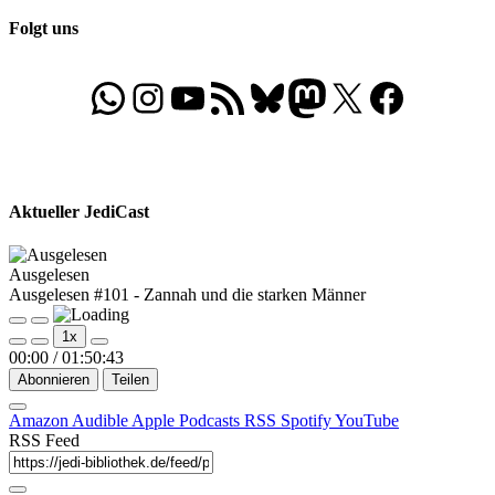
Folgt uns
WhatsApp
Folgt uns auf Instagram
Besucht unseren YouTube-Kanal
RSS-Feed
Bluesky
Folgt uns auf Mastodon
X
Folgt uns auf Face
Aktueller JediCast
Ausgelesen
Ausgelesen #101 - Zannah und die starken Männer
Play
Pause
1x
Episode
Episode
00:00
/
01:50:43
Abonnieren
Teilen
Amazon
Audible
Apple Podcasts
RSS
Spotify
YouTube
RSS Feed