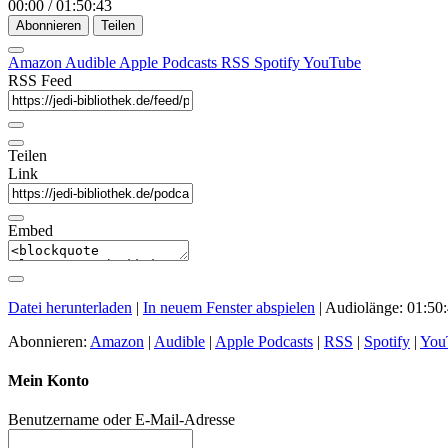
00:00
/
01:50:43
Abonnieren
Teilen
Amazon
Audible
Apple Podcasts
RSS
Spotify
YouTube
RSS Feed
Teilen
Link
Embed
Datei herunterladen
|
In neuem Fenster abspielen
|
Audiolänge: 01:50
Abonnieren:
Amazon
|
Audible
|
Apple Podcasts
|
RSS
|
Spotify
|
You
Mein Konto
Benutzername oder E-Mail-Adresse