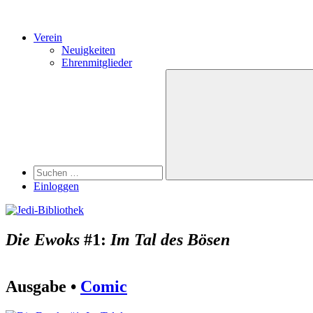
Verein
Neuigkeiten
Ehrenmitglieder
Search
Suchen
nach:
Suchen
Einloggen
Die Ewoks
#1:
Im Tal des Bösen
Ausgabe •
Comic