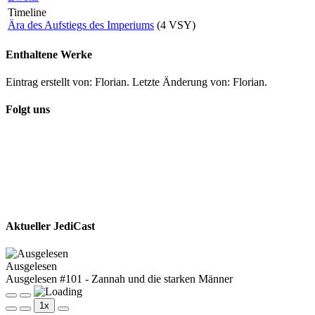
Timeline
Ära des Aufstiegs des Imperiums
(4 VSY)
Enthaltene Werke
Eintrag erstellt von: Florian. Letzte Änderung von: Florian.
Folgt uns
Aktueller JediCast
Ausgelesen
Ausgelesen #101 - Zannah und die starken Männer
Play
Pause
1x
Episode
Episode