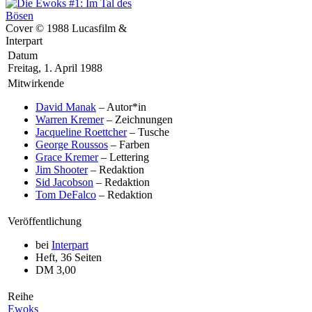
Cover © 1988 Lucasfilm &
Interpart
Datum
Freitag, 1. April 1988
Mitwirkende
David Manak
– Autor*in
Warren Kremer
– Zeichnungen
Jacqueline Roettcher
– Tusche
George Roussos
– Farben
Grace Kremer
– Lettering
Jim Shooter
– Redaktion
Sid Jacobson
– Redaktion
Tom DeFalco
– Redaktion
Veröffentlichung
bei
Interpart
Heft, 36 Seiten
DM 3,00
Reihe
Ewoks