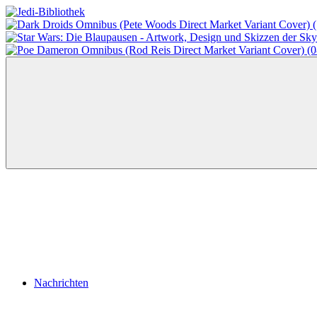
Zum
Inhalt
Jedi-
Das
springen
Bibliothek
Portal
für
Star
Wars-
Literatur
Menü
Nachrichten