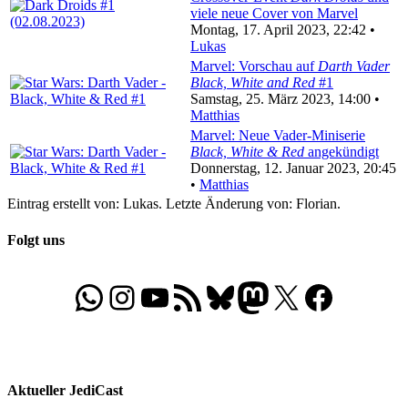
viele neue Cover von Marvel
Montag, 17. April 2023, 22:42 •
Lukas
Marvel: Vorschau auf
Darth Vader
Black, White and Red
#1
Samstag, 25. März 2023, 14:00 •
Matthias
Marvel: Neue Vader-Miniserie
Black, White & Red
angekündigt
Donnerstag, 12. Januar 2023, 20:45
•
Matthias
Eintrag erstellt von: Lukas. Letzte Änderung von: Florian.
Folgt uns
WhatsApp
Folgt uns auf Instagram
Besucht unseren YouTube-Kanal
RSS-Feed
Bluesky
Folgt uns auf Mastodon
X
Folgt uns auf Face
Aktueller JediCast