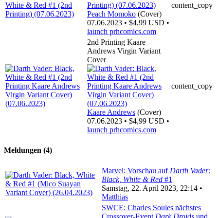
content_copy
Peach Momoko
(Cover)
07.06.2023 • $4,99 USD •
launch
prhcomics.com
2nd Printing Kaare
Andrews Virgin Variant
Cover
content_copy
Kaare Andrews
(Cover)
07.06.2023 • $4,99 USD •
launch
prhcomics.com
Meldungen (4)
Marvel: Vorschau auf
Darth Vader:
Black, White & Red
#1
Samstag, 22. April 2023, 22:14 •
Matthias
SWCE: Charles Soules nächstes
Crossover-Event
Dark Droids
und