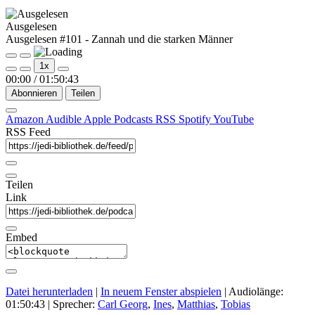
Ausgelesen
Ausgelesen #101 - Zannah und die starken Männer
Play
Pause
1x
Episode
Episode
00:00
/
01:50:43
Abonnieren
Teilen
Amazon
Audible
Apple Podcasts
RSS
Spotify
YouTube
RSS Feed
Teilen
Link
Embed
Datei herunterladen
|
In neuem Fenster abspielen
|
Audiolänge:
01:50:43
| Sprecher:
Carl Georg
,
Ines
,
Matthias
,
Tobias