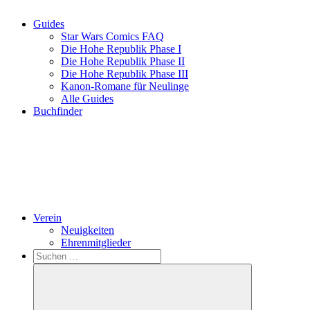
Guides
Star Wars Comics FAQ
Die Hohe Republik Phase I
Die Hohe Republik Phase II
Die Hohe Republik Phase III
Kanon-Romane für Neulinge
Alle Guides
Buchfinder
Verein
Neuigkeiten
Ehrenmitglieder
Search
Suchen
nach: