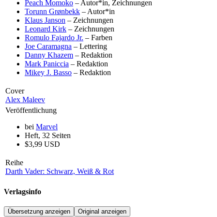
Peach Momoko
– Autor*in, Zeichnungen
Torunn Grønbekk
– Autor*in
Klaus Janson
– Zeichnungen
Leonard Kirk
– Zeichnungen
Romulo Fajardo Jr.
– Farben
Joe Caramagna
– Lettering
Danny Khazem
– Redaktion
Mark Paniccia
– Redaktion
Mikey J. Basso
– Redaktion
Cover
Alex Maleev
Veröffentlichung
bei
Marvel
Heft, 32 Seiten
$3,99 USD
Reihe
Darth Vader: Schwarz, Weiß & Rot
Verlagsinfo
Übersetzung anzeigen
Original anzeigen